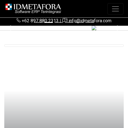
+62 897 880 2313
|
info@idmetafora.com
Previous
Next