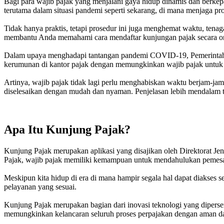
Bagi para wajib pajak yang menjalani gaya hidup dinamis dan berkep
terutama dalam situasi pandemi seperti sekarang, di mana menjaga pr
Tidak hanya praktis, tetapi prosedur ini juga menghemat waktu, te
membantu Anda memahami cara mendaftar kunjungan pajak secara on
Dalam upaya menghadapi tantangan pandemi COVID-19, Pemerintah me
kerumunan di kantor pajak dengan memungkinkan wajib pajak untuk m
Artinya, wajib pajak tidak lagi perlu menghabiskan waktu berjam-jam
diselesaikan dengan mudah dan nyaman. Penjelasan lebih mendalam te
Apa Itu Kunjung Pajak?
Kunjung Pajak merupakan aplikasi yang disajikan oleh Direktorat Jen
Pajak, wajib pajak memiliki kemampuan untuk mendahulukan pemesan
Meskipun kita hidup di era di mana hampir segala hal dapat diakses 
pelayanan yang sesuai.
Kunjung Pajak merupakan bagian dari inovasi teknologi yang diperse
memungkinkan kelancaran seluruh proses perpajakan dengan aman d