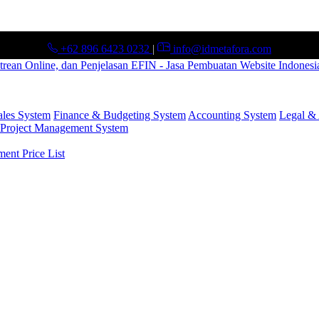
+62 896 6423 0232
|
info@idmetafora.com
ales System
Finance & Budgeting System
Accounting System
Legal & 
Project Management System
nt Price List