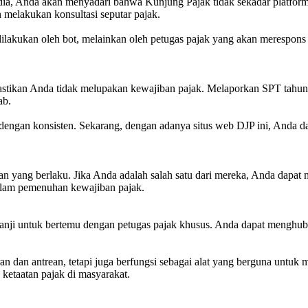
dia, Anda akan menyadari bahwa Kunjung Pajak tidak sekadar platform
melakukan konsultasi seputar pajak.
ilakukan oleh bot, melainkan oleh petugas pajak yang akan merespons
stikan Anda tidak melupakan kewajiban pajak. Melaporkan SPT tahunan
ab.
gan konsisten. Sekarang, dengan adanya situs web DJP ini, Anda dap
n yang berlaku. Jika Anda adalah salah satu dari mereka, Anda dapat 
 dalam pemenuhan kewajiban pajak.
anji untuk bertemu dengan petugas pajak khusus. Anda dapat menghub
 dan antrean, tetapi juga berfungsi sebagai alat yang berguna untuk
 ketaatan pajak di masyarakat.