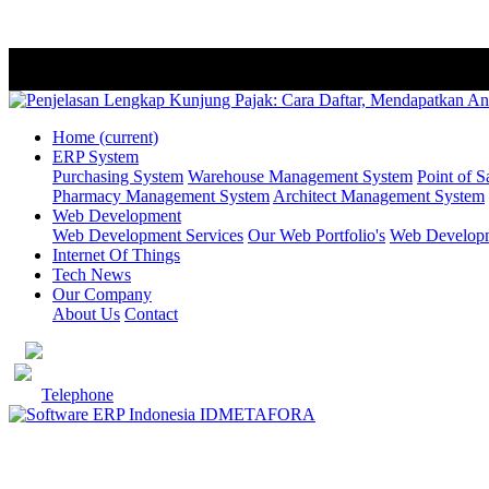
Home
(current)
ERP System
Purchasing System
Warehouse Management System
Point of S
Pharmacy Management System
Architect Management System
Web Development
Web Development Services
Our Web Portfolio's
Web Developme
Internet Of Things
Tech News
Our Company
About Us
Contact
Telephone