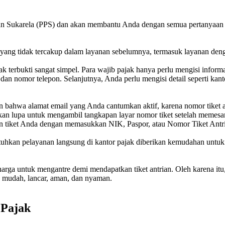
an Sukarela (PPS) dan akan membantu Anda dengan semua pertanyaan te
yang tidak tercakup dalam layanan sebelumnya, termasuk layanan den
ajak terbukti sangat simpel. Para wajib pajak hanya perlu mengisi infor
n nomor telepon. Selanjutnya, Anda perlu mengisi detail seperti kanto
n bahwa alamat email yang Anda cantumkan aktif, karena nomor tiket an
kan lupa untuk mengambil tangkapan layar nomor tiket setelah memesan
 tiket Anda dengan memasukkan NIK, Paspor, atau Nomor Tiket Antr
uhkan pelayanan langsung di kantor pajak diberikan kemudahan untuk me
harga untuk mengantre demi mendapatkan tiket antrian. Oleh karena it
an mudah, lancar, aman, dan nyaman.
 Pajak