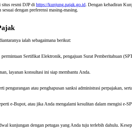
situs resmi DJP di
https://kunjung.pajak.go.id
. Dengan kehadiran Kunj
 sesuai dengan preferensi masing-masing.
Pajak
iantaranya ialah sebagaimana berikut:
ermintaan Sertifikat Elektronik, pengajuan Surat Pemberitahuan (SPT),
an, layanan konsultasi ini siap membantu Anda.
rti pengurangan atau penghapusan sanksi administrasi perpajakan, ser
ti e-Bupot, atau jika Anda mengalami kesulitan dalam mengisi e-SPT 
wal kunjungan dengan petugas yang Anda tuju terlebih dahulu. Kesepa