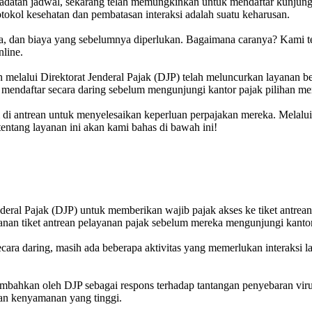
adatan jadwal, sekarang telah memungkinkan untuk mendaftar kunjungan
otokol kesehatan dan pembatasan interaksi adalah suatu keharusan.
naga, dan biaya yang sebelumnya diperlukan. Bagaimana caranya? Kami 
line.
lalui Direktorat Jenderal Pajak (DJP) telah meluncurkan layanan b
endaftar secara daring sebelum mengunjungi kantor pajak pilihan me
 di antrean untuk menyelesaikan keperluan perpajakan mereka. Melalui 
ntang layanan ini akan kami bahas di bawah ini!
deral Pajak (DJP) untuk memberikan wajib pajak akses ke tiket antrean
an tiket antrean pelayanan pajak sebelum mereka mengunjungi kantor
secara daring, masih ada beberapa aktivitas yang memerlukan interaksi
mbahkan oleh DJP sebagai respons terhadap tantangan penyebaran virus
an kenyamanan yang tinggi.