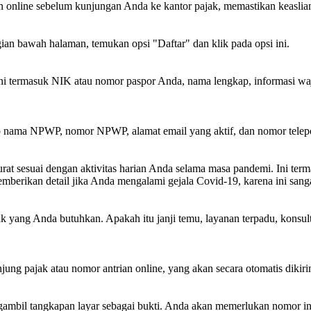
n online sebelum kunjungan Anda ke kantor pajak, memastikan keaslian
ian bawah halaman, temukan opsi "Daftar" dan klik pada opsi ini.
ni termasuk NIK atau nomor paspor Anda, nama lengkap, informasi wajib
nama NPWP, nomor NPWP, alamat email yang aktif, dan nomor telepon
kurat sesuai dengan aktivitas harian Anda selama masa pandemi. Ini te
 memberikan detail jika Anda mengalami gejala Covid-19, karena ini s
ajak yang Anda butuhkan. Apakah itu janji temu, layanan terpadu, konsu
jung pajak atau nomor antrian online, yang akan secara otomatis dikir
gambil tangkapan layar sebagai bukti. Anda akan memerlukan nomor in