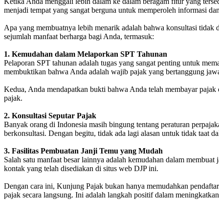
Ketika Anda menggali lebih dalam ke dalam beragam fitur yang terse
menjadi tempat yang sangat berguna untuk memperoleh informasi dan 
Apa yang membuatnya lebih menarik adalah bahwa konsultasi tidak d
sejumlah manfaat berharga bagi Anda, termasuk:
1. Kemudahan dalam Melaporkan SPT Tahunan
Pelaporan SPT tahunan adalah tugas yang sangat penting untuk mema
membuktikan bahwa Anda adalah wajib pajak yang bertanggung jaw
Kedua, Anda mendapatkan bukti bahwa Anda telah membayar pajak den
pajak.
2. Konsultasi Seputar Pajak
Banyak orang di Indonesia masih bingung tentang peraturan perpajaka
berkonsultasi. Dengan begitu, tidak ada lagi alasan untuk tidak taat
3. Fasilitas Pembuatan Janji Temu yang Mudah
Salah satu manfaat besar lainnya adalah kemudahan dalam membuat j
kontak yang telah disediakan di situs web DJP ini.
Dengan cara ini, Kunjung Pajak bukan hanya memudahkan pendaftaran
pajak secara langsung. Ini adalah langkah positif dalam meningkatkan