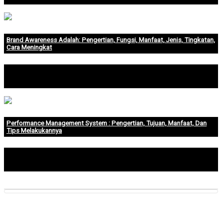
Brand Awareness Adalah: Pengertian, Fungsi, Manfaat, Jenis, Tingkatan,
Cara Meningkat
Apa yang anda pikirkan pertama kali ketika mendengar Pizza
Hut? Pernahkah anda b.
Performance Management System : Pengertian, Tujuan, Manfaat, Dan
Tips Melakukannya
Karyawan merupakan sumber daya yang penting bagi
perusahaan. Tanpa bantuan karya.
Previous
Next