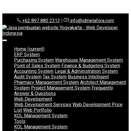
+62 897 880 2313
|
info@idmetafora.com
Home
(current)
ERP System
Purchasing System
Warehouse Management System
Point of Sales System
Finance & Budgeting System
Accounting System
Legal & Administration System
Audit System
Tax System
Business Intelligent
Pharmacy Management System
Architect Management
System
Project Management System
Frequently
Answer & Questions
Web Development
Web Development Services
Web Development Price
List
Web Portfolio
KOL Management System
Tools
KOL Management System