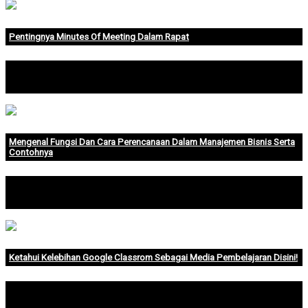
Pentingnya Minutes Of Meeting Dalam Rapat
Minutes of meeting merupakan salah satu hal yang paling
penting untuk diperhatik.
Mengenal Fungsi Dan Cara Perencanaan Dalam Manajemen Bisnis Serta
Contohnya
Pengertian Manajemen Bisnis Manajemen bisnis ialah
aktivitas merencanakan, meng.
Ketahui Kelebihan Google Classrom Sebagai Media Pembelajaran Disini!
Dengan perkembangan teknologi yang semakin jauh
kedepan menuju era modern yang l.