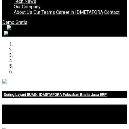
Tech News
Our Company
About Us
Our Teams
Career in IDMETAFORA
Contact
Demo Gratis
Sering Layani BUMN, IDMETAFORA Fokuskan Bisnis Jasa ERP
IDMETAFORA dengan begitu banyak pengalaman baik di
perusahaan nasional, BUMN maupun perusahaan
multinasional.