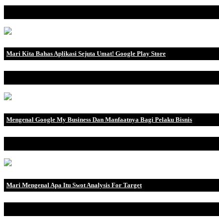
Pernahkah Anda mendengar tentang penganalisa lalu lintas konten y
Mari Kita Bahas Aplikasi Sejuta Umat! Google Play Store
Google Play Store adalah toko resmi yang mengkhususkan diri dalam
Mengenal Google My Business Dan Manfaatnya Bagi Pelaku Bisnis
Pengertian Google My Business Google Bisnisku, juga dikenal seba
Mari Mengenal Apa Itu Swot Analysis For Target
Jaringan distribusi dan gerai ritel yang luas menyediakan pilihan terb