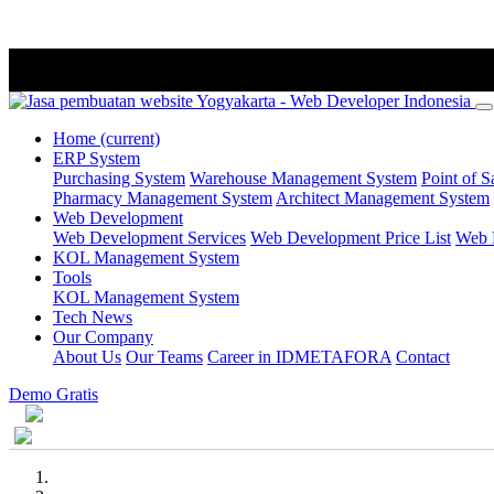
Home
(current)
ERP System
Purchasing System
Warehouse Management System
Point of S
Pharmacy Management System
Architect Management System
Web Development
Web Development Services
Web Development Price List
Web P
KOL Management System
Tools
KOL Management System
Tech News
Our Company
About Us
Our Teams
Career in IDMETAFORA
Contact
Demo Gratis