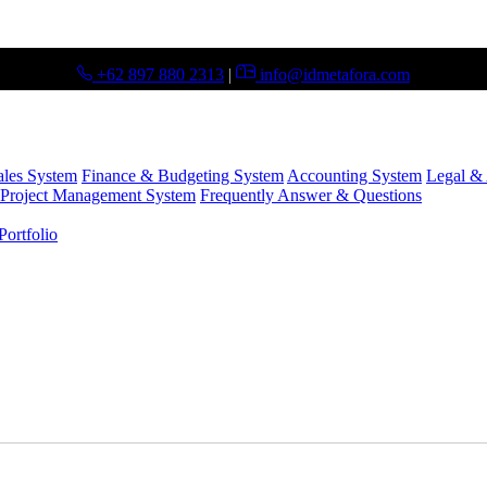
+62 897 880 2313
|
info@idmetafora.com
ales System
Finance & Budgeting System
Accounting System
Legal & 
Project Management System
Frequently Answer & Questions
ortfolio