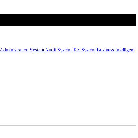
Administration System
Audit System
Tax System
Business Intelligent