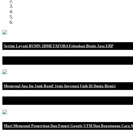
Sering Layani BUMN, IDMETAFORA Fokuskan Bisnis Jasa ERP
IDMETAFORA dengan begitu banyak pengalaman baik di perusahaa
Mengenal Apa Itu Junk Bond! Jenis Investasi Unik Di Dunia Bisnis!
Jika Anda tertarik dengan dunia investasi, Anda mungkin pernah men
Mari Menganal Pengertian Dan Fungsi Google UTM Dan Bagaimana Cara