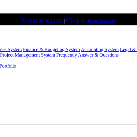
+62 897 880 2313
|
info@idmetafora.com
ales System
Finance & Budgeting System
Accounting System
Legal & 
Project Management System
Frequently Answer & Questions
ortfolio