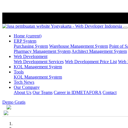
Home
(current)
ERP System
Purchasing System
Warehouse Management System
Point of S
Pharmacy Management System
Architect Management System
Web Development
Web Development Services
Web Development Price List
Web P
KOL Management System
Tools
KOL Management System
Tech News
Our Company
About Us
Our Teams
Career in IDMETAFORA
Contact
Demo Gratis