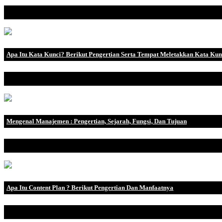
Menjalankan bisnis dengan baik berarti mampu mengelola semua sum
Apa Itu Kata Kunci? Berikut Pengertian Serta Tempat Meletakkan Kata Ku
Di era digital saat ini, internet telah menjadi tools untuk memenuhi k
Mengenal Manajemen : Pengertian, Sejarah, Fungsi, Dan Tujuan
Pengertian Manajemen adalah suatu proses yang dilakukan untuk me
Apa Itu Content Plan ? Berikut Pengertian Dan Manfaatnya
Dalam dunia konten, membuat rencana konten adalah langkah yang t