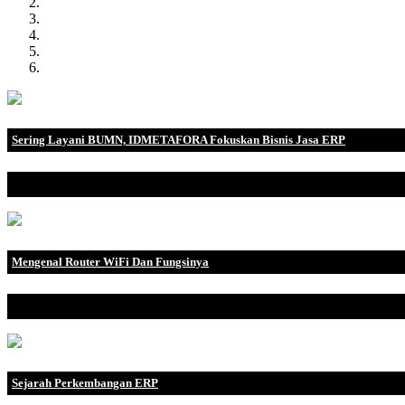
Sering Layani BUMN, IDMETAFORA Fokuskan Bisnis Jasa ERP
IDMETAFORA dengan begitu banyak pengalaman baik di perusahaa
Mengenal Router WiFi Dan Fungsinya
Oke Kembali lagi den.
Sejarah Perkembangan ERP