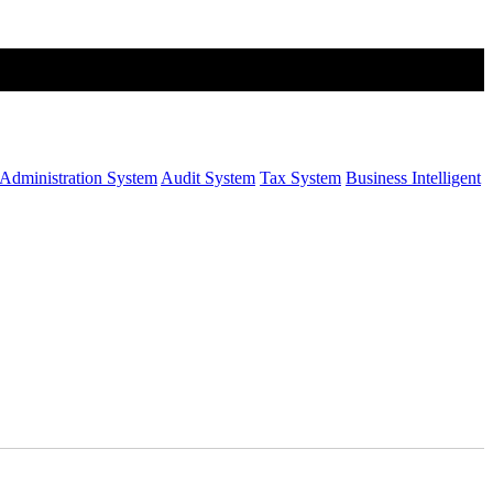
Administration System
Audit System
Tax System
Business Intelligent