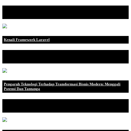
Jurusan Sistem Informasi (SI) merupakan salah satu jurusan di
bidang teknologi i.
Kenali Framework Laravel
Di Dalam pengembangan sebuah website diperlukan adanya
framework yang mendukung..
Pengaruh Teknologi Terhadap Transformasi Bisnis Modern: Menggali
Potensi Dan Tantanga
Dalam era digital yang terus berkembang, teknologi memiliki
peran yang semakin p.