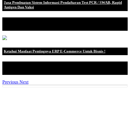
Jasa Pembuatan Sistem Informasi Pendaftaran Test PCR / SWAB, Rapid
Antigen Dan Vaksi
Ditengah kondisi pandemi yang terus kita lalui, kebutuhan untuk
test menjadi san.
Ketahui Manfaat Pentingnya ERP E-Commerce Untuk Bisnis !
E-commerce adalah proses atau kegiatan jual beli produk melalui
media elektronik.
Previous
Next