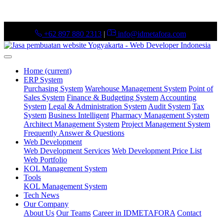
+62 897 880 2313
|
info@idmetafora.com
Home
(current)
ERP System
Purchasing System
Warehouse Management System
Point of
Sales System
Finance & Budgeting System
Accounting
System
Legal & Administration System
Audit System
Tax
System
Business Intelligent
Pharmacy Management System
Architect Management System
Project Management System
Frequently Answer & Questions
Web Development
Web Development Services
Web Development Price List
Web Portfolio
KOL Management System
Tools
KOL Management System
Tech News
Our Company
About Us
Our Teams
Career in IDMETAFORA
Contact