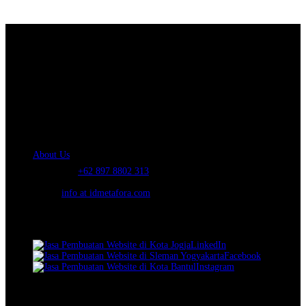
About Us.
IDMETAFORA
is ERP Software Company, our main business is Custom
ERP Development.
PT Metafora Indonesia Teknologi (IDMETAFORA™) © 2014-2026
Our Company
About Us
Telephone:
+62 897 8802 313
Email:
info at idmetafora.com
Our Social Media.
LinkedIn
Facebook
Instagram
© 2014-2026 PT Metafora Indonesia Teknologi (IDMETAFORA ©