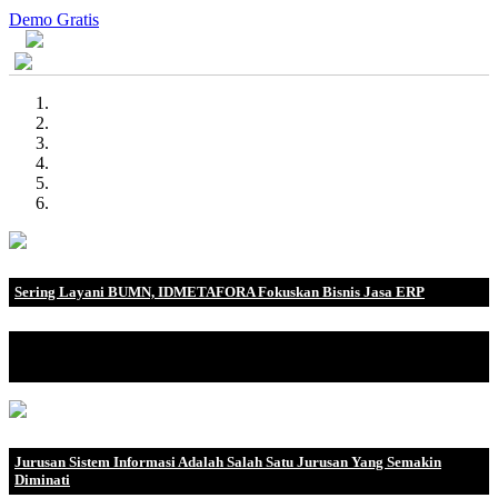
Demo Gratis
Sering Layani BUMN, IDMETAFORA Fokuskan Bisnis Jasa ERP
IDMETAFORA dengan begitu banyak pengalaman baik di
perusahaan nasional, BUMN maupun perusahaan multinasional.
Jurusan Sistem Informasi Adalah Salah Satu Jurusan Yang Semakin
Diminati