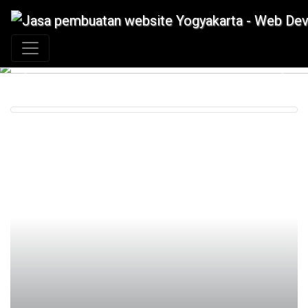
+62 897 880 2313
|
info@idmetafora.com
Previous
Next