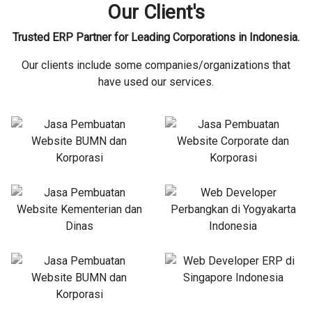
Our Client's
Trusted ERP Partner for Leading Corporations in Indonesia.
Our clients include some companies/organizations that
have used our services.