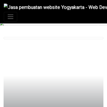
+62 897 880 2313
|
info@idmetafora.com
Previous
Next