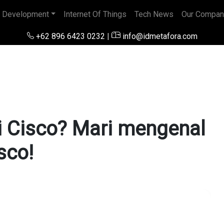
 Development
Internet Of Things
Tech News
Our Compan
+62 896 6423 0232
|
info@idmetafora.com
 Cisco? Mari mengenal
sco!