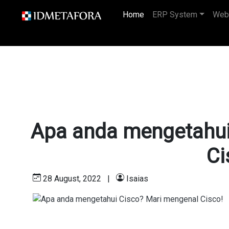
Home
(current)
ERP System
Web
Apa anda mengetahui
Ci
28 August, 2022
|
Isaias