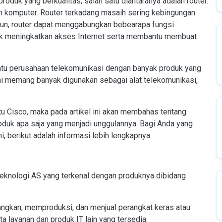
produk yang berkualitas, salah satu diantaranya adalah router.
n komputer. Router terkadang masaih sering kebingungan
amun, router dapat menggabungkan bebearapa fungsi
tuk meningkatkan akses Internet serta membantu membuat
satu perusahaan telekomunikasi dengan banyak produk yang
 ini memang banyak digunakan sebagai alat telekomunikasi,
u Cisco, maka pada artikel ini akan membahas tentang
roduk apa saja yang menjadi unggulannya. Bagi Anda yang
, berikut adalah informasi lebih lengkapnya.
eknologi AS yang terkenal dengan produknya dibidang
angkan, memproduksi, dan menjual perangkat keras atau
ta layanan dan produk IT lain yang tersedia.