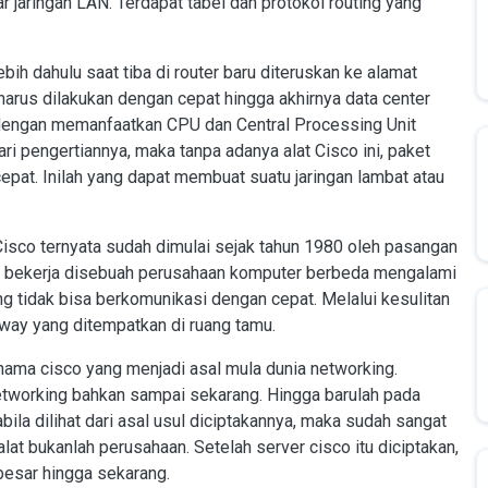
r jaringan LAN. Terdapat tabel dan protokol routing yang
bih dahulu saat tiba di router baru diteruskan ke alamat
harus dilakukan dengan cepat hingga akhirnya data center
si dengan memanfaatkan CPU dan Central Processing Unit
ri pengertiannya, maka tanpa adanya alat Cisco ini, paket
epat. Inilah yang dapat membuat suatu jaringan lambat atau
i Cisco ternyata sudah dimulai sejak tahun 1980 oleh pasangan
ng bekerja disebuah perusahaan komputer berbeda mengalami
g tidak bisa berkomunikasi dengan cepat. Melalui kesulitan
eway yang ditempatkan di ruang tamu.
nama cisco yang menjadi asal mula dunia networking.
networking bahkan sampai sekarang. Hingga barulah pada
ila dilihat dari asal usul diciptakannya, maka sudah sangat
at bukanlah perusahaan. Setelah server cisco itu diciptakan,
 besar hingga sekarang.