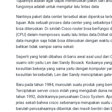
Tujuannya adalah agar dapat meneruskan paket dari anta
fungsinya adalah untuk mengatur lalu lintas data.
Nantinya paket data center tersebut akan diperiksa terle
tujuan. Ada sebuah proses data center yang sebaiknya 
bisa diteruskan. Di sinilah Cisco router bisa berfung
(CPU) dalam memproses suatu lalu lintas data.Dilihat da
data mungkin saja tidak bisa diteruskan dengan waktu c
bahkan tidak sampai sama sekali.
Seperti yang telah dibahas di baris awal asal usul dar
suami istri yaitu Len dan Sandy Bosack. Keduanya ya
kesulitan bekerja yang sama yaitu dengan komputer yan
kesulitan tersebutlah, Len dan Sandy menciptakan gat
Baru pada tahun 1984, munculah suatu produk yang ber
Terciptakan server cisco inilah yang mengubah dunia 
tahun 1992, didirikannya perusahaan Cisco System. Apab
jelas sekali bahwa cisco sebenarnya merupakan suatu al
barulah perusahaannya dibentuk dan masih berdiri dan