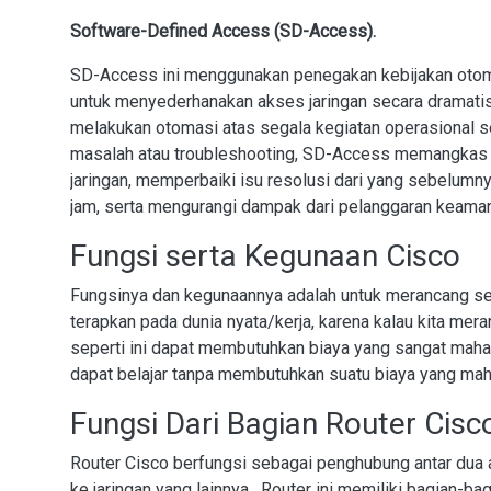
Software-Defined Access (SD-Access).
SD-Access ini menggunakan penegakan kebijakan otomasi
untuk menyederhanakan akses jaringan secara dramatis 
melakukan otomasi atas segala kegiatan operasional se
masalah atau troubleshooting, SD-Access memangkas w
jaringan, memperbaiki isu resolusi dari yang sebelumn
jam, serta mengurangi dampak dari pelanggaran keama
Fungsi serta Kegunaan Cisco
Fungsinya dan kegunaannya adalah untuk merancang sebu
terapkan pada dunia nyata/kerja, karena kalau kita mer
seperti ini dapat membutuhkan biaya yang sangat mahal.
dapat belajar tanpa membutuhkan suatu biaya yang mah
Fungsi Dari Bagian Router Cisc
Router Cisco berfungsi sebagai penghubung antar dua at
ke jaringan yang lainnya. Router ini memiliki bagian-ba