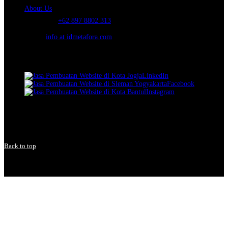
About Us
Telephone:
+62 897 8802 313
Email:
info at idmetafora.com
Our Social Media.
LinkedIn
Facebook
Instagram
© 2014-2026 PT Metafora Indonesia Teknologi (IDMETAFORA ©
).
Page rendered in
1.1081
seconds.
Back to top