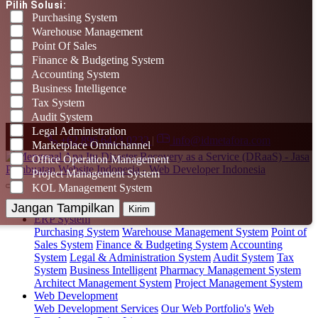
Pilih Solusi:
Purchasing System
Warehouse Management
Point Of Sales
Finance & Budgeting System
Accounting System
Business Intelligence
Tax System
Audit System
Legal Administration
+62 896 6423 0232
|
info@idmetafora.com
Marketplace Omnichannel
Office Operation Management
Project Management System
KOL Management System
Home
(current)
Jangan Tampilkan
Kirim
ERP System
Purchasing System
Warehouse Management System
Point of
Sales System
Finance & Budgeting System
Accounting
System
Legal & Administration System
Audit System
Tax
System
Business Intelligent
Pharmacy Management System
Architect Management System
Project Management System
Web Development
Web Development Services
Our Web Portfolio's
Web