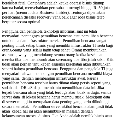
berakibat fatal. Contohnya adalah ketika operasi bisnis ditutup
karena badai, menyebabkan perusahaan merugi hingga Rp50 juta
per hari (menurut data Business Insider). Tentunya diperlukan
perencanaan disaster recovery yang baik agar roda bisnis tetap
berputar secara optimal.
Pengguna dan pengelola teknologi informasi saat ini telah
menyadari pentingnya pemulihan bencana atau pemulihan bencana
untuk data dan infrastruktur mereka. Pemulihan bencana sangat
penting untuk setiap bisnis yang memiliki infrastruktur TI serta bagi
orang-orang yang selalu ingin tetap sehat. Orang membutuhkan
asuransi jiwa yang mendukung semua orang ketika kesehatan
mereka tiba-tiba memburuk atau seseorang tiba-tiba jatuh sakit. Kita
tidak akan pernah tahu kapan asuransi kesehatan akan dibutuhkan,
seperti halnya pemulihan bencana. Pengguna dan pengelola TI juga
menyadari bahwa membangun pemulihan bencana memiliki biaya
yang sama dengan membangun infrastruktur awal, karena
pemulihan bencana tersebut harus dibuat ulang persis seperti yang
sudah ada. DRaaS dapat membantu memulihkan data ini. Jika
terjadi bencana alam yang tidak terduga atau tidak terduga, semua
server data di lokasi bencana harus mampu rusak. Meskipun data
di server mungkin merupakan data penting yang perlu dilindungi
secara memadai. Pemulihan server akibat bencana alam pasti tidak
akan cepat, hal ini akan menimbulkan masalah dengan
kelangsungan proses di situs. Jika Anda adalah pemilik bisnis atau