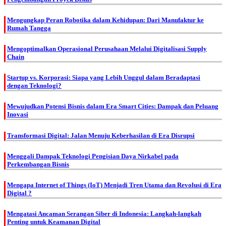
Mengungkap Peran Robotika dalam Kehidupan: Dari Manufaktur ke
Rumah Tangga
Mengoptimalkan Operasional Perusahaan Melalui Digitalisasi Supply
Chain
Startup vs. Korporasi: Siapa yang Lebih Unggul dalam Beradaptasi
dengan Teknologi?
Mewujudkan Potensi Bisnis dalam Era Smart Cities: Dampak dan Peluang
Inovasi
Transformasi Digital: Jalan Menuju Keberhasilan di Era Disrupsi
Menggali Dampak Teknologi Pengisian Daya Nirkabel pada
Perkembangan Bisnis
Mengapa Internet of Things (IoT) Menjadi Tren Utama dan Revolusi di Era
Digital ?
Mengatasi Ancaman Serangan Siber di Indonesia: Langkah-langkah
Penting untuk Keamanan Digital