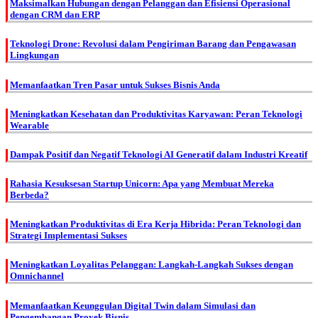
Maksimalkan Hubungan dengan Pelanggan dan Efisiensi Operasional
dengan CRM dan ERP
Teknologi Drone: Revolusi dalam Pengiriman Barang dan Pengawasan
Lingkungan
Memanfaatkan Tren Pasar untuk Sukses Bisnis Anda
Meningkatkan Kesehatan dan Produktivitas Karyawan: Peran Teknologi
Wearable
Dampak Positif dan Negatif Teknologi AI Generatif dalam Industri Kreatif
Rahasia Kesuksesan Startup Unicorn: Apa yang Membuat Mereka
Berbeda?
Meningkatkan Produktivitas di Era Kerja Hibrida: Peran Teknologi dan
Strategi Implementasi Sukses
Meningkatkan Loyalitas Pelanggan: Langkah-Langkah Sukses dengan
Omnichannel
Memanfaatkan Keunggulan Digital Twin dalam Simulasi dan
Pengembangan Proyek Bisnis