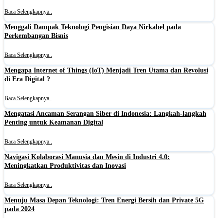
Baca Selengkapnya..
Menggali Dampak Teknologi Pengisian Daya Nirkabel pada
Perkembangan Bisnis
Baca Selengkapnya..
Mengapa Internet of Things (IoT) Menjadi Tren Utama dan Revolusi
di Era Digital ?
Baca Selengkapnya..
Mengatasi Ancaman Serangan Siber di Indonesia: Langkah-langkah
Penting untuk Keamanan Digital
Baca Selengkapnya..
Navigasi Kolaborasi Manusia dan Mesin di Industri 4.0:
Meningkatkan Produktivitas dan Inovasi
Baca Selengkapnya..
Menuju Masa Depan Teknologi: Tren Energi Bersih dan Private 5G
pada 2024