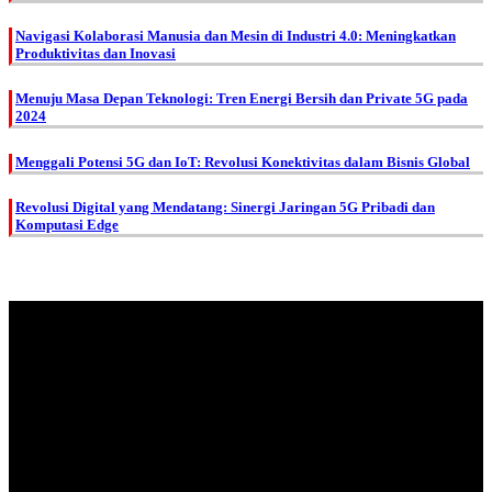
Navigasi Kolaborasi Manusia dan Mesin di Industri 4.0: Meningkatkan
Produktivitas dan Inovasi
Menuju Masa Depan Teknologi: Tren Energi Bersih dan Private 5G pada
2024
Menggali Potensi 5G dan IoT: Revolusi Konektivitas dalam Bisnis Global
Revolusi Digital yang Mendatang: Sinergi Jaringan 5G Pribadi dan
Komputasi Edge
About Us.
IDMETAFORA
is ERP Software Company, our main business is Custom
ERP Development.
PT Metafora Indonesia Teknologi (IDMETAFORA™) © 2014-2026
Our Company