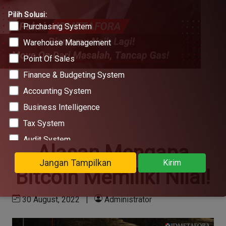
Pilih Solusi:
Purchasing System
Warehouse Management
Point Of Sales
Finance & Budgeting System
Accounting System
Business Intelligence
Tax System
Audit System
Alasan Mengapa
Legal Administration
Jangan Tampilkan
Kirim
Bitcoin Memiliki Nilai!
Marketplace Omnichannel
Office Operation Management
30 August, 2022
|
Administrator
Project Management System
KOL Management System