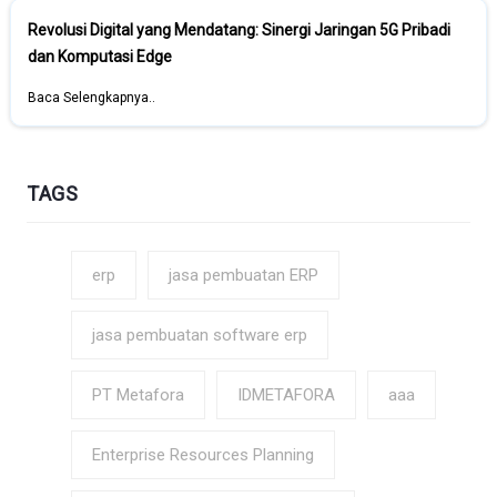
Revolusi Digital yang Mendatang: Sinergi Jaringan 5G Pribadi
dan Komputasi Edge
Baca Selengkapnya..
TAGS
erp
jasa pembuatan ERP
jasa pembuatan software erp
PT Metafora
IDMETAFORA
aaa
Enterprise Resources Planning