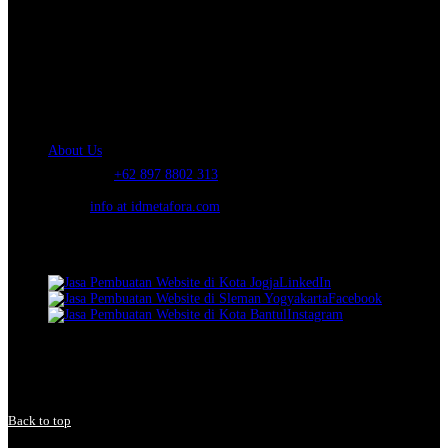
About Us.
IDMETAFORA
is ERP Software Company, our main business is Custom
ERP Development.
PT Metafora Indonesia Teknologi (IDMETAFORA™) © 2014-2026
Our Company
About Us
Telephone:
+62 897 8802 313
Email:
info at idmetafora.com
Our Social Media.
LinkedIn
Facebook
Instagram
© 2014-2026 PT Metafora Indonesia Teknologi (IDMETAFORA ©
).
Page rendered in
2.2307
seconds.
Back to top