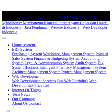
+62 896 6423 0232
|
info@idmetafora.com
Home
(current)
ERP System
Purchasing System
Warehouse Management System
Point of
Sales System
Finance & Budgeting System
Accounting
System
Legal & Administration System
Audit System
Tax
System
Business Intelligent
Pharmacy Management System
Architect Management System
Project Management System
Web Development
Web Development Services
Our Web Portfolio's
Web
Development Price List
Internet Of Things
Tech News
Our Company
About Us
Contact