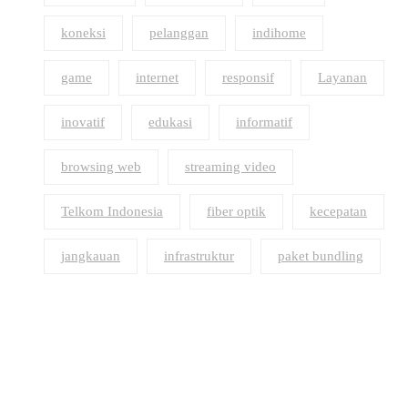
koneksi
pelanggan
indihome
game
internet
responsif
Layanan
inovatif
edukasi
informatif
browsing web
streaming video
Telkom Indonesia
fiber optik
kecepatan
jangkauan
infrastruktur
paket bundling