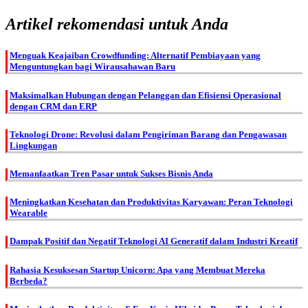
Artikel rekomendasi untuk Anda
Menguak Keajaiban Crowdfunding: Alternatif Pembiayaan yang
Menguntungkan bagi Wirausahawan Baru
Maksimalkan Hubungan dengan Pelanggan dan Efisiensi Operasional
dengan CRM dan ERP
Teknologi Drone: Revolusi dalam Pengiriman Barang dan Pengawasan
Lingkungan
Memanfaatkan Tren Pasar untuk Sukses Bisnis Anda
Meningkatkan Kesehatan dan Produktivitas Karyawan: Peran Teknologi
Wearable
Dampak Positif dan Negatif Teknologi AI Generatif dalam Industri Kreatif
Rahasia Kesuksesan Startup Unicorn: Apa yang Membuat Mereka
Berbeda?