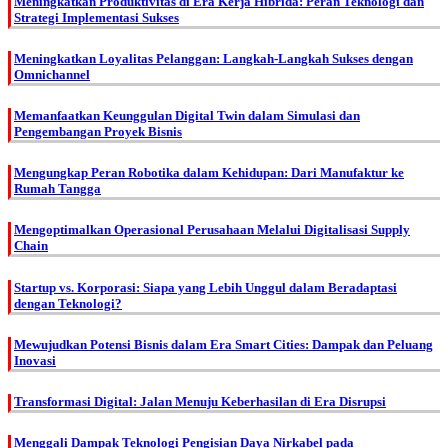
Meningkatkan Produktivitas di Era Kerja Hibrida: Peran Teknologi dan
Strategi Implementasi Sukses
Meningkatkan Loyalitas Pelanggan: Langkah-Langkah Sukses dengan
Omnichannel
Memanfaatkan Keunggulan Digital Twin dalam Simulasi dan
Pengembangan Proyek Bisnis
Mengungkap Peran Robotika dalam Kehidupan: Dari Manufaktur ke
Rumah Tangga
Mengoptimalkan Operasional Perusahaan Melalui Digitalisasi Supply
Chain
Startup vs. Korporasi: Siapa yang Lebih Unggul dalam Beradaptasi
dengan Teknologi?
Mewujudkan Potensi Bisnis dalam Era Smart Cities: Dampak dan Peluang
Inovasi
Transformasi Digital: Jalan Menuju Keberhasilan di Era Disrupsi
Menggali Dampak Teknologi Pengisian Daya Nirkabel pada