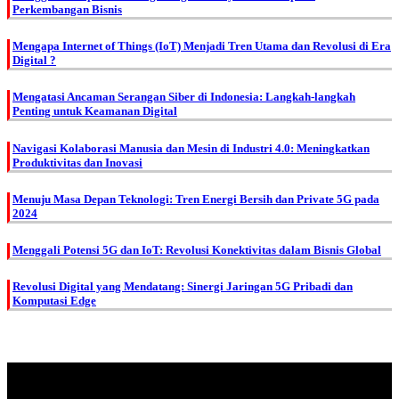
Perkembangan Bisnis
Mengapa Internet of Things (IoT) Menjadi Tren Utama dan Revolusi di Era
Digital ?
Mengatasi Ancaman Serangan Siber di Indonesia: Langkah-langkah
Penting untuk Keamanan Digital
Navigasi Kolaborasi Manusia dan Mesin di Industri 4.0: Meningkatkan
Produktivitas dan Inovasi
Menuju Masa Depan Teknologi: Tren Energi Bersih dan Private 5G pada
2024
Menggali Potensi 5G dan IoT: Revolusi Konektivitas dalam Bisnis Global
Revolusi Digital yang Mendatang: Sinergi Jaringan 5G Pribadi dan
Komputasi Edge