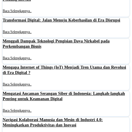
Baca Selengkapnya..
Transformasi Digital: Jalan Menuju Keberhasilan di Era Disrupsi
Baca Selengkapnya..
Menggali Dampak Teknologi Pengisian Daya Nirkabel pada
Perkembangan Bisnis
Baca Selengkapnya..
Mengapa Internet of Things (IoT) Menjadi Tren Utama dan Revolusi
di Era Digital ?
Baca Selengkapnya..
Mengatasi Ancaman Serangan Siber di Indonesia: Langkah-langkah
Penting untuk Keamanan Digital
Baca Selengkapnya..
Navigasi Kolaborasi Manusia dan Mesin di Industri 4.0:
Meningkatkan Produktivitas dan Inovasi