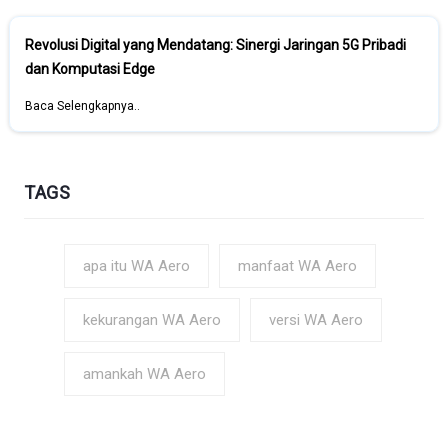
Revolusi Digital yang Mendatang: Sinergi Jaringan 5G Pribadi
dan Komputasi Edge
Baca Selengkapnya..
TAGS
apa itu WA Aero
manfaat WA Aero
kekurangan WA Aero
versi WA Aero
amankah WA Aero