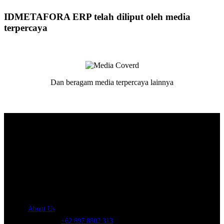
IDMETAFORA ERP telah diliput oleh media
terpercaya
Dan beragam media terpercaya lainnya
About Us.
IDMETAFORA
is ERP Software Company, our main business is
Custom ERP Development.
PT Metafora Indonesia Teknologi (IDMETAFORA™) © 2014-2026
Our Company
About Us
Telephone:
+62 897 8802 313