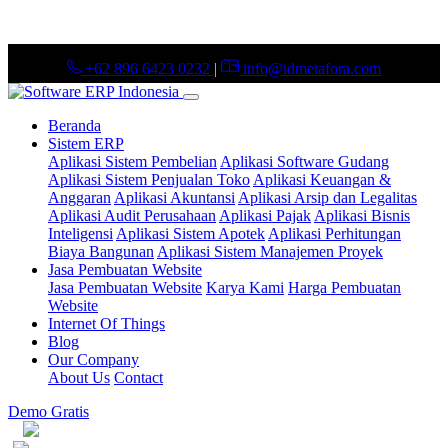
+62 896 6423 0232
|
info@idmetafora.com
(current)
Beranda
Sistem ERP
Aplikasi Sistem Pembelian
Aplikasi Software Gudang
Aplikasi Sistem Penjualan Toko
Aplikasi Keuangan &
Anggaran
Aplikasi Akuntansi
Aplikasi Arsip dan Legalitas
Aplikasi Audit Perusahaan
Aplikasi Pajak
Aplikasi Bisnis
Inteligensi
Aplikasi Sistem Apotek
Aplikasi Perhitungan
Biaya Bangunan
Aplikasi Sistem Manajemen Proyek
Jasa Pembuatan Website
Jasa Pembuatan Website
Karya Kami
Harga Pembuatan
Website
Internet Of Things
Blog
Our Company
About Us
Contact
Demo Gratis