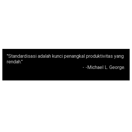
BIAYA EFISIEN
Hanya bayar modul yang digunakan perusahaan Anda.
"Standardisasi adalah kunci penangkal produktivitas yang
rendah."
- -Michael L. George.