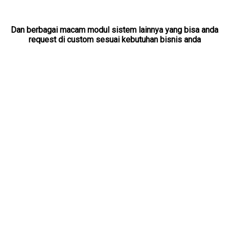
Dan berbagai macam modul sistem lainnya yang bisa anda
request di custom sesuai kebutuhan bisnis anda
TERPERCAYA
Kami berkomitmen untuk menjadikan IDMETAFORA Software
ERP Indonesia yang terbaik