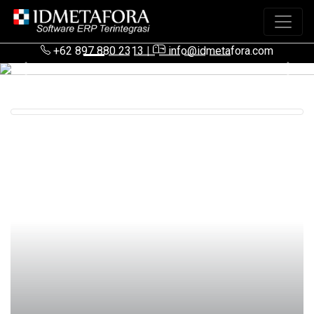
+62 897 880 2313
|
info@idmetafora.com
Previous
Next