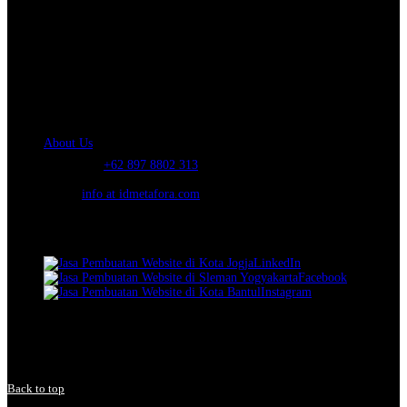
About Us.
IDMETAFORA
is ERP Software Company, our main business is Custom
ERP Development.
PT Metafora Indonesia Teknologi (IDMETAFORA™) © 2014-2026
Our Company
About Us
Telephone:
+62 897 8802 313
Email:
info at idmetafora.com
Our Social Media.
LinkedIn
Facebook
Instagram
© 2014-2026 PT Metafora Indonesia Teknologi (IDMETAFORA ©
).
Page rendered in
2.5540
seconds.
Back to top