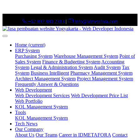
+62 897 880 2313
|
info@idmetafora.com
Home
(current)
ERP System
Purchasing System
Warehouse Management System
Point of
Sales System
Finance & Budgeting System
Accounting
System
Legal & Administration System
Audit System
Tax
System
Business Intelligent
Pharmacy Management System
Architect Management System
Project Management System
Frequently Answer & Questions
Web Development
Web Development Services
Web Development Price List
Web Portfolio
KOL Management System
Tools
KOL Management System
Tech News
Our Company
About Us
Our Teams
Career in IDMETAFORA
Contact