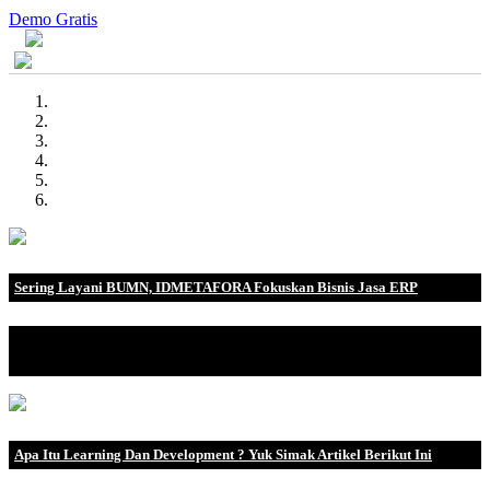
Demo Gratis
Sering Layani BUMN, IDMETAFORA Fokuskan Bisnis Jasa ERP
IDMETAFORA dengan begitu banyak pengalaman baik di
perusahaan nasional, BUMN maupun perusahaan multinasional.
Apa Itu Learning Dan Development ? Yuk Simak Artikel Berikut Ini