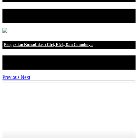
Bayangkan dunia virtual tempat miliaran orang tinggal, bekerja,
berbelanja, bela.
Pengertian Konsolidasi: Ciri, Efek, Dan Contohnya
Apakah kalian pernah mendengar istilah konsolidasi? Konsolidasi
memiliki beberap.
Previous
Next