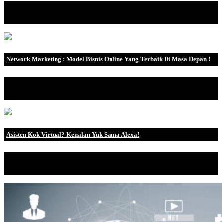
Pandemi membawa banyak sekali imbas pada banyak sekali
bidang, galat satunya bid.
Network Marketing : Model Bisnis Online Yang Terbaik Di Masa Depan !
Tidak banyak orang yang berkecimpung dalam dunia network
marketing, namun sebagi.
Asisten Kok Virtual? Kenalan Yuk Sama Alexa!
Bagi sebagian orang mungkin sudah mengetahui tentang media
platform yang satu in.