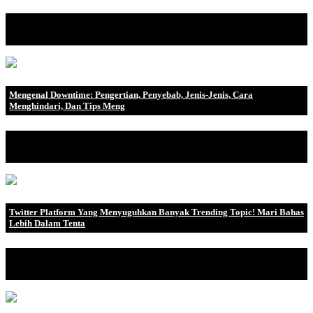
Jika Anda mencari distribusi Linux untuk digunakan, Anda
mungkin akan menemukan .
Mengenal Downtime: Pengertian, Penyebab, Jenis-Jenis, Cara
Menghindari, Dan Tips Meng
Pengertian Downtime Downtime atau yang disebut dengan
durasi pemadama.
Twitter Platform Yang Menyuguhkan Banyak Trending Topic! Mari Bahas
Lebih Dalam Tenta
Pengguna media sosial pasti sudah tidak asing lagi dengan kata
Twitter, tapi ban.