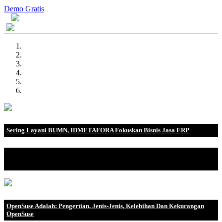
Demo Gratis
Sering Layani BUMN, IDMETAFORA Fokuskan Bisnis Jasa ERP
IDMETAFORA dengan begitu banyak pengalaman baik di
perusahaan nasional, BUMN maupun perusahaan multinasional.
OpenSuse Adalah: Pengertian, Jenis-Jenis, Kelebihan Dan Kekurangan
OpenSuse