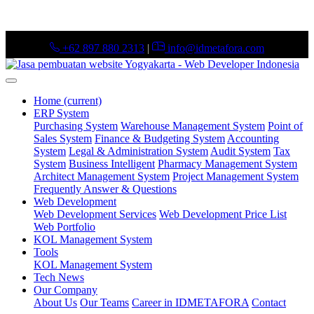
+62 897 880 2313
|
info@idmetafora.com
Home
(current)
ERP System
Purchasing System
Warehouse Management System
Point of
Sales System
Finance & Budgeting System
Accounting
System
Legal & Administration System
Audit System
Tax
System
Business Intelligent
Pharmacy Management System
Architect Management System
Project Management System
Frequently Answer & Questions
Web Development
Web Development Services
Web Development Price List
Web Portfolio
KOL Management System
Tools
KOL Management System
Tech News
Our Company
About Us
Our Teams
Career in IDMETAFORA
Contact