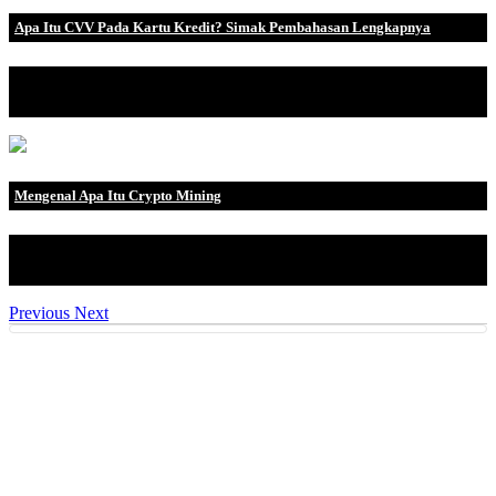
Apa Itu CVV Pada Kartu Kredit? Simak Pembahasan Lengkapnya
Pengertian CVV CVV atau Card Verification Value adalah suatu
fitur keamanan p.
Mengenal Apa Itu Crypto Mining
Saat ini crypto menjadi salah satu aset yang menguntungkan bagi
para trader, bag.
Previous
Next