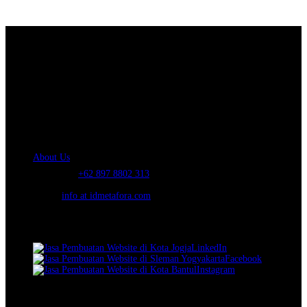
About Us.
IDMETAFORA
is ERP Software Company, our main business is Custom
ERP Development.
PT Metafora Indonesia Teknologi (IDMETAFORA™) © 2014-2026
Our Company
About Us
Telephone:
+62 897 8802 313
Email:
info at idmetafora.com
Our Social Media.
LinkedIn
Facebook
Instagram
© 2014-2026 PT Metafora Indonesia Teknologi (IDMETAFORA ©