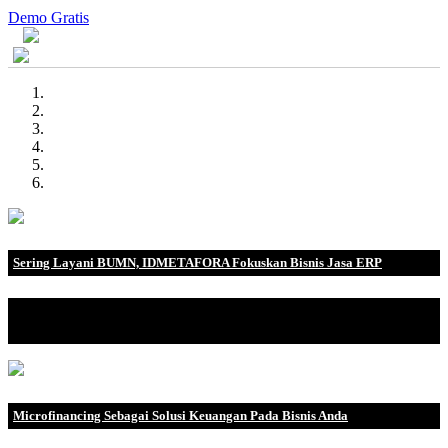
Demo Gratis
Sering Layani BUMN, IDMETAFORA Fokuskan Bisnis Jasa ERP
IDMETAFORA dengan begitu banyak pengalaman baik di
perusahaan nasional, BUMN maupun perusahaan multinasional.
Microfinancing Sebagai Solusi Keuangan Pada Bisnis Anda