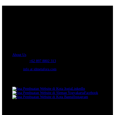
About Us.
IDMETAFORA
is ERP Software Company, our main business is Custom
ERP Development.
PT Metafora Indonesia Teknologi (IDMETAFORA™) © 2014-2026
Our Company
About Us
Telephone:
+62 897 8802 313
Email:
info at idmetafora.com
Our Social Media.
LinkedIn
Facebook
Instagram
© 2014-2026 PT Metafora Indonesia Teknologi (IDMETAFORA ©
).