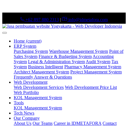
+62 897 880 2313
|
info@idmetafora.com
Home
(current)
ERP System
Purchasing System
Warehouse Management System
Point of
Sales System
Finance & Budgeting System
Accounting
System
Legal & Administration System
Audit System
Tax
System
Business Intelligent
Pharmacy Management System
Architect Management System
Project Management System
Frequently Answer & Questions
Web Development
Web Development Services
Web Development Price List
Web Portfolio
KOL Management System
Tools
KOL Management System
Tech News
Our Company
About Us
Our Teams
Career in IDMETAFORA
Contact