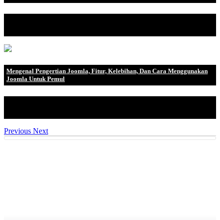
PayPal telah menjadi salah satu platform pembayaran online
terbesar dan paling t.
Mengenal Pengertian Joomla, Fitur, Kelebihan, Dan Cara Menggunakan
Joomla Untuk Pemul
Saat ini ada banyak cara untuk membuat website dengan mudah
tanpa pengetahuan co.
Previous
Next