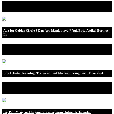
Dalam kebutuhan ekonomi yang semakin meningkat setiap
tahunnya, masyarakat membu.
Apa Itu Golden Circle ? Dan Apa Manfaatnya ? Yuk Baca Artikel Berikut
Ini
Golden Circle adalah konsep yang populer di dunia bisnis karena
telah menunjukka.
Blockchain, Teknologi Transaksional Alternatif Yang Perlu Diketahui
Seperti yang mungkin pernah Anda dengar tentang Bitcoin,
Ethereum, dan mata uang.
PayPal: Mengenal Layanan Pembayaran Online Terkemuka