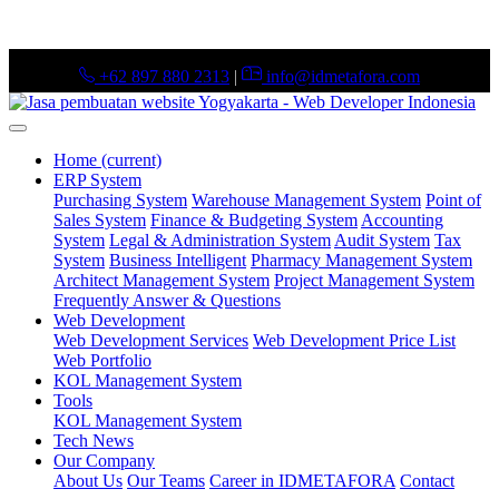
+62 897 880 2313
|
info@idmetafora.com
Home
(current)
ERP System
Purchasing System
Warehouse Management System
Point of
Sales System
Finance & Budgeting System
Accounting
System
Legal & Administration System
Audit System
Tax
System
Business Intelligent
Pharmacy Management System
Architect Management System
Project Management System
Frequently Answer & Questions
Web Development
Web Development Services
Web Development Price List
Web Portfolio
KOL Management System
Tools
KOL Management System
Tech News
Our Company
About Us
Our Teams
Career in IDMETAFORA
Contact