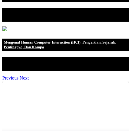
Enterprise Resource Planning (ERP) jika diterjemahkan ke dalam
Bahasa Indonesia .
Mengenal Human Computer Interaction (HCI): Pengertian, Sejarah,
Pentingnya, Dan Kompo
Apakah Anda familiar dengan istilah Human Computer Interact
(HCI)? HCI adalah is.
Previous
Next