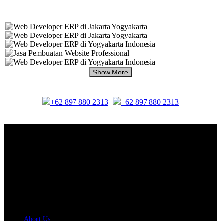
+62 897 880 2313
+62 897 880 2313
About Us.
IDMETAFORA
is ERP Software Company, our main business is Custom
ERP Development.
PT Metafora Indonesia Teknologi (IDMETAFORA™) © 2014-2026
Our Company
About Us