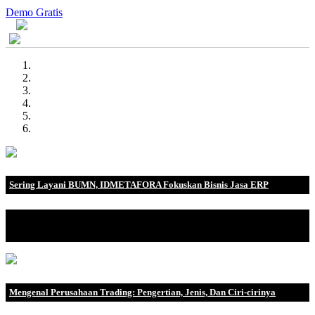
Demo Gratis
Sering Layani BUMN, IDMETAFORA Fokuskan Bisnis Jasa ERP
IDMETAFORA dengan begitu banyak pengalaman baik di
perusahaan nasional, BUMN maupun perusahaan multinasional.
Mengenal Perusahaan Trading: Pengertian, Jenis, Dan Ciri-cirinya