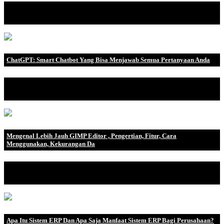
Ada dua jenis perusahaan dalam industri yaitu perusahaan
perdagangan dan perusah.
ChatGPT: Smart Chatbot Yang Bisa Menjawab Semua Pertanyaan Anda
Artificial Intelligence (AI) atau Kecerdasan buatan merupakan
teknologi yang mem.
Mengenal Lebih Jauh GIMP Editor , Pengertian, Fitur, Cara
Menggunakan, Kekurangan Da
Sejarah GIMP GIMP awalnya adalah singkatan dari GIMP Image
Manipulation Progr.
Apa Itu Sistem ERP Dan Apa Saja Manfaat Sistem ERP Bagi Perusahaan?