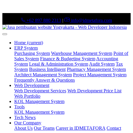
+62 897 880 2313
|
info@idmetafora.com
Home
(current)
ERP System
Purchasing System
Warehouse Management System
Point of
Sales System
Finance & Budgeting System
Accounting
System
Legal & Administration System
Audit System
Tax
System
Business Intelligent
Pharmacy Management System
Architect Management System
Project Management System
Frequently Answer & Questions
Web Development
Web Development Services
Web Development Price List
Web Portfolio
KOL Management System
Tools
KOL Management System
Tech News
Our Company
About Us
Our Teams
Career in IDMETAFORA
Contact