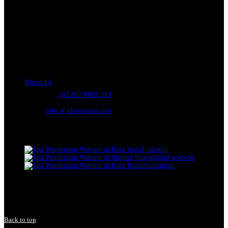
About Us.
IDMETAFORA
is ERP Software Company, our main business is Custom
ERP Development.
PT Metafora Indonesia Teknologi (IDMETAFORA™) © 2014-2026
Our Company
About Us
Telephone:
+62 897 8802 313
Email:
info at idmetafora.com
Our Social Media.
LinkedIn
Facebook
Instagram
© 2014-2026 PT Metafora Indonesia Teknologi (IDMETAFORA ©
).
Page rendered in
2.5003
seconds.
Back to top