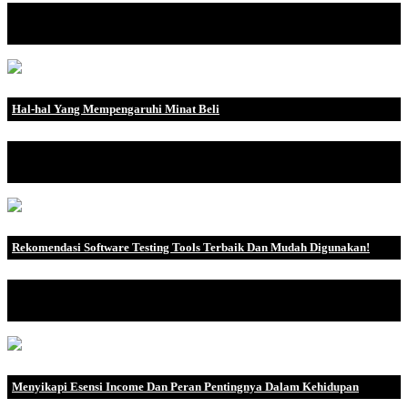
Budgeting sangatlah diperlukan bagi tiap individu ataupun
kelompok atau bahkan p.
Hal-hal Yang Mempengaruhi Minat Beli
Apa yang Dimaksud Minat Beli? Minat beli atau dalam Bahasa
Inggris purchase int.
Rekomendasi Software Testing Tools Terbaik Dan Mudah Digunakan!
Testing tools atau alat pengujian adalah suatu perangkat yang
penting untuk meng.
Menyikapi Esensi Income Dan Peran Pentingnya Dalam Kehidupan