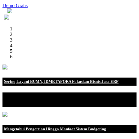
Demo Gratis
Sering Layani BUMN, IDMETAFORA Fokuskan Bisnis Jasa ERP
IDMETAFORA dengan begitu banyak pengalaman baik di
perusahaan nasional, BUMN maupun perusahaan multinasional.
Mengetahui Pengertian Hingga Manfaat Sistem Budgeting