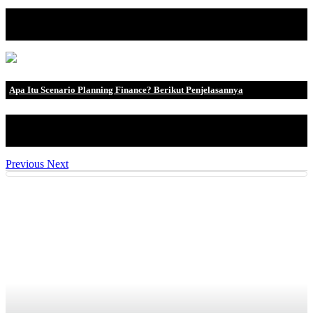
Income adalah salah satu konsep paling fundamental dalam
kehidupan manusia. Seba.
Apa Itu Scenario Planning Finance? Berikut Penjelasannya
Jika Anda tidak terbiasa dengan analisis skenario "keuangan",
inilah s.
Previous
Next