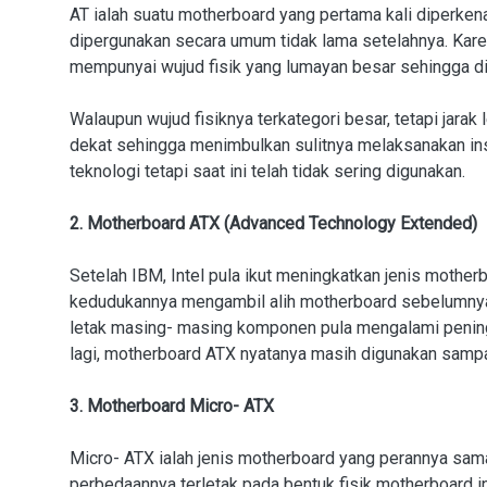
AT ialah suatu motherboard yang pertama kali diperken
dipergunakan secara umum tidak lama setelahnya. Kare
mempunyai wujud fisik yang lumayan besar sehingga di
Walaupun wujud fisiknya terkategori besar, tetapi jar
dekat sehingga menimbulkan sulitnya melaksanakan in
teknologi tetapi saat ini telah tidak sering digunakan.
2. Motherboard ATX (Advanced Technology Extended)
Setelah IBM, Intel pula ikut meningkatkan jenis mother
kedudukannya mengambil alih motherboard sebelumnya ial
letak masing- masing komponen pula mengalami peni
lagi, motherboard ATX nyatanya masih digunakan sampai
3. Motherboard Micro- ATX
Micro- ATX ialah jenis motherboard yang perannya sama
perbedaannya terletak pada bentuk fisik motherboard in