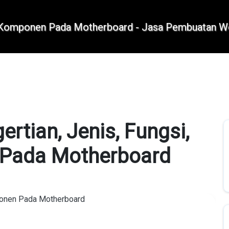
+62 896 6423 0232
|
info@idmetafora.com
rtian, Jenis, Fungsi,
 Pada Motherboard