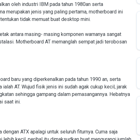
alkan oleh industri IBM pada tahun 1980an serta
na merupakan jenis yang paling pertama, motherboard ini
tentukan tidak memuat buat desktop mini.
ak letak antara masing- masing komponen warnanya sangat
stalasi. Motherboard AT memanglah sempat jadi terobosan
board baru yang diperkenalkan pada tahun 1990 an, serta
ah AT. Wujud fisik jenis ini sudah agak cukup kecil, jarak
ngkatan sehingga gampang dalam pemasangannya. Hebatnya
 saat ini.
 dengan ATX apalagi untuk seluruh fiturnya. Cuma saja
i lebih kecil, perihal itu dimaksudkan buat mengurangi jumlah