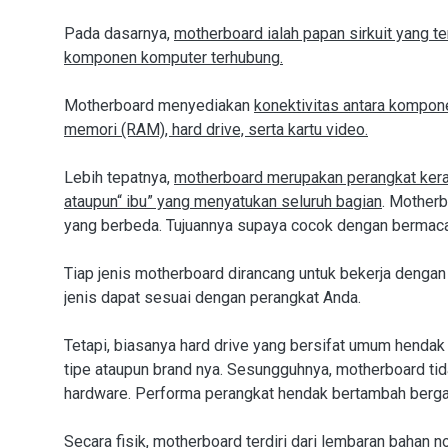
Pada dasarnya,
motherboard ialah papan sirkuit yang 
komponen komputer terhubung.
Motherboard menyediakan
konektivitas antara kompo
memori (RAM), hard drive, serta kartu video.
Lebih tepatnya,
motherboard merupakan perangkat kera
ataupun“ ibu” yang menyatukan seluruh bagian
. Motherb
yang berbeda. Tujuannya supaya cocok dengan bermacam
Tiap jenis motherboard dirancang untuk bekerja dengan 
jenis dapat sesuai dengan perangkat Anda.
Tetapi, biasanya hard drive yang bersifat umum hendak
tipe ataupun brand nya. Sesungguhnya, motherboard ti
hardware. Performa perangkat hendak bertambah berga
Secara fisik, motherboard terdiri dari lembaran bahan n