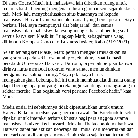
Di situs CourseMatch ini, mahasiswa lain diberikan ruang untuk
menulis hal-hal penting mengenai ratusan gambar seni sejarah klasik
tadi. Mark lalu menyebarluaskan situs buatannya ini kepada
mahasiswa Harvard lainnya melalui e-mail yang berisi pesan. "Saya
berkata 'Hei, saya mempunyai alat belajar ini', dan semua
mahasiswa dan mahasiswi langsung mengisi hal-hal penting soal
semua karya seni klasik itu," ungkap Mark, sebagaimana yang
dihimpun KompasTekno dari Business Insider, Rabu (31/3/2021).
Selain tentang seni klasik, Mark pernah mengaku melakukan hal
yang serupa pada sekitar sepuluh proyek lainnya saat ia masih
berada di Universitas Harvard. Dari situ, ia pernah berpikir bahwa
dirinya harus membuat program yang sangat memungkinkan
penggunanya saling sharing. "Saya pikir saya harus
menggabungkan beberapa hal ini untuk membuat alat di mana orang
dapat berbagi apa pun yang mereka inginkan dengan orang-orang di
sekitar mereka. Dan begitulah versi pertama Facebook hadir," kata
Mark.
Media sosial ini sebelumnya tidak diperuntukkan untuk umum.
Karena Kala itu, medsos yang bernama awal The Facebook tersebut
dipakai untuk interaksi terbatas khusus bagi para anggota asrama
mahasiswa Universitas Harvard. Melalui Thefacebook, mahasiswa
Harvard dapat melakukan beberapa hal, mulai dari menemukan dan
mencari orang di kampus, mencari tahu siapa saja teman teman di