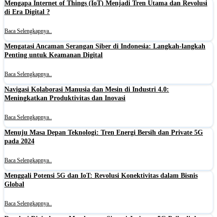
Mengapa Internet of Things (IoT) Menjadi Tren Utama dan Revolusi
di Era Digital ?
Baca Selengkapnya..
Mengatasi Ancaman Serangan Siber di Indonesia: Langkah-langkah
Penting untuk Keamanan Digital
Baca Selengkapnya..
Navigasi Kolaborasi Manusia dan Mesin di Industri 4.0:
Meningkatkan Produktivitas dan Inovasi
Baca Selengkapnya..
Menuju Masa Depan Teknologi: Tren Energi Bersih dan Private 5G
pada 2024
Baca Selengkapnya..
Menggali Potensi 5G dan IoT: Revolusi Konektivitas dalam Bisnis
Global
Baca Selengkapnya..