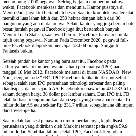
menampung 2.000 pegawai. Seiring berjalan dan bertambahnya
waktu, Facebook meraksasa dan mendunia. Kantor pusatnya di
Menlo Park juga kini bertambah besar. Saat ini kompleksnya tercatat
memiliki luas lahan lebih dari 250 hektar dengan lebih dari 30
bangunan yang ada di dalamnya. Selain kantor yang juga bertambah
besar, jumlah pegawai Facebook juga ikut bertambah banyak.
Menurut data Statista, saat awal berdiri, Facebook hanya memiliki
tujuh orang pegawai. Namun Pada Desember 2020, pegawai full-
time Facebook dilaporkan mencapai 58.604 orang. Sungguh
Fantastis bukan.
Setelah pindah ke kantor yang baru saat itu, Facebook pada
akhirnya melakukan penawaran saham perdananya (IPO) pada
tanggal 18 Mei 2012. Facebook melantai di bursa NASDAQ, New
York, dengan kode "FB". IPO Facebook ketika itu disebut-sebut
sebagai salah satu IPO perusahaan teknologi terbesar dan paling
diantisipasi dalam sejarah AS. Facebook menawarkan 421.233.615
saham dengan harga 38 dollar per lembar saham. Dari IPO ini, FB
telah berhasil mengumpulkan dana segar yang mencapai sekitar 16
miliar dollar AS atau sekitar Rp 231,7 triliun, sebagaimana dihimpun
dari Investopedia.
Saat melalukan sesi penawaran umum perdananya, kapitalisasi
perusahaan yang didirikan oleh Mark ini tercatat pada angka 59,9
miliar dollar. Sembilan tahun setelah IPO, Facebook kemudian