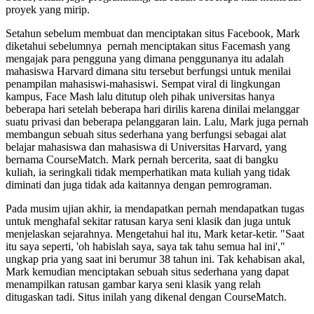
proyek yang mirip.
Setahun sebelum membuat dan menciptakan situs Facebook, Mark
diketahui sebelumnya pernah menciptakan situs Facemash yang
mengajak para pengguna yang dimana penggunanya itu adalah
mahasiswa Harvard dimana situ tersebut berfungsi untuk menilai
penampilan mahasiswi-mahasiswi. Sempat viral di lingkungan
kampus, Face Mash lalu ditutup oleh pihak universitas hanya
beberapa hari setelah beberapa hari dirilis karena dinilai melanggar
suatu privasi dan beberapa pelanggaran lain. Lalu, Mark juga pernah
membangun sebuah situs sederhana yang berfungsi sebagai alat
belajar mahasiswa dan mahasiswa di Universitas Harvard, yang
bernama CourseMatch. Mark pernah bercerita, saat di bangku
kuliah, ia seringkali tidak memperhatikan mata kuliah yang tidak
diminati dan juga tidak ada kaitannya dengan pemrograman.
Pada musim ujian akhir, ia mendapatkan pernah mendapatkan tugas
untuk menghafal sekitar ratusan karya seni klasik dan juga untuk
menjelaskan sejarahnya. Mengetahui hal itu, Mark ketar-ketir. "Saat
itu saya seperti, 'oh habislah saya, saya tak tahu semua hal ini',"
ungkap pria yang saat ini berumur 38 tahun ini. Tak kehabisan akal,
Mark kemudian menciptakan sebuah situs sederhana yang dapat
menampilkan ratusan gambar karya seni klasik yang relah
ditugaskan tadi. Situs inilah yang dikenal dengan CourseMatch.