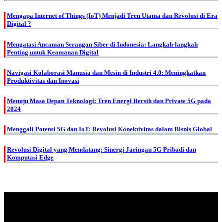
Mengapa Internet of Things (IoT) Menjadi Tren Utama dan Revolusi di Era
Digital ?
Mengatasi Ancaman Serangan Siber di Indonesia: Langkah-langkah
Penting untuk Keamanan Digital
Navigasi Kolaborasi Manusia dan Mesin di Industri 4.0: Meningkatkan
Produktivitas dan Inovasi
Menuju Masa Depan Teknologi: Tren Energi Bersih dan Private 5G pada
2024
Menggali Potensi 5G dan IoT: Revolusi Konektivitas dalam Bisnis Global
Revolusi Digital yang Mendatang: Sinergi Jaringan 5G Pribadi dan
Komputasi Edge
About Us.