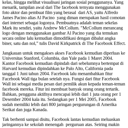
kelas, hingga melihat visualisasi jaringan sosial penggunanya. Yang
menarik, tampilan awal dari The facebook ternyata menggunakan
foto aktor dan pembuat film yang berasal dari AS, yaitu Alfredo
James Pacino alias Al Pacino yang diman merupakan hasil comotan
dari internet sebagai logonya. Pembuatnya adalah teman sekelas
Mark itu sendiri, yaitu Andrew McCollum. "McCollum merancang
logo dengan menggunakan gambar Al Pacino yang dia temukan
secara online lalu kemudian dimodifikasi dengan dibalut angka
biner, satu dan nol,” tulis David Kirkpatrick di The Facebook Effect.
Jangkauan untuk mengakses akses Facebook kemudian diperluas ke
Universitas Stanford, Columbia, dan Yale pada 1 Maret 2004.
Kantor Facebook kemudian dipindah dari sebelumnya bertempat di
Harvard kemudian dipindahkan ke Palo Alto, California pada
tanggal 1 Juni tahun 2004. Facebook lalu menambahkan fitur
Facebook Wall tiga bulan setelah nya. Fungsi dari fitur Facebook
Wall ini sebagai media pesan dari pemilik akun kepada teman-teman
facebook mereka. Fitur ini membuat banyak orang orang tertarik.
Bahkan, pengguna aktifnya mencapai lebih dari 1 juta orang per 1
Desember 2004 kala itu. Sedangkan per 1 Mei 2005, Facebook
sudah memiliki lebih dari 800 jaringan pergurungan di Amerika
Serikat dan juga Kanada.
Tak berhenti sampai disitu, Facebook lantas kemudian meluaskan
jaringannya ke sekolah menengah perguruan atas. Seiring makin