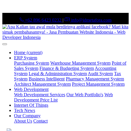
+62 896 6423 0232
|
info@idmetafora.com
Home
(current)
ERP System
Purchasing System
Warehouse Management System
Point of
Sales System
Finance & Budgeting System
Accounting
System
Legal & Administration System
Audit System
Tax
System
Business Intelligent
Pharmacy Management System
Architect Management System
Project Management System
Web Development
Web Development Services
Our Web Portfolio's
Web
Development Price List
Internet Of Things
Tech News
Our Company
About Us
Contact