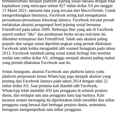
bertransformasi menjadi platform jejaring sosial raksasa dengan total
kapitalisasi yang mencapai sekitar 827 miliar dollar AS per tanggal
15 Maret 2021, menurut data yang tercatat dari MacroTrends. Untuk
mengembangkan bisnisnya, Facebook sering kali mengakuisisi
perusahaan-perusahaan teknologi lainnya. Facebook tercatat pernah
melakukan akuisisi pengumpul feed jejaring sosial bernama
FriendFeed pada tahun 2009. Beberapa fitur yang ada di Facebook
seperti tombol "like" dan pembaruan berita secara real-time ini,
diketahui terinspirasi dari FriendFeed. Salah satu akuisisi paling
populer dan sangat ramai diperbincangkan yang pernah dilakukan
Facebook ialah ketika mengambil alih sosmed Instagram pada tahun
2012. Facebook membeli jaring sosial untuk berbagi foto tersebut
senilai satu miliar dollar AS, sehingga menjadi akuisisi paling mahal
yang pernah dilakukan Facebook saat itu.
Selain Instagram, akuisisi Facebook atas platform lainya yaitu
platform perpesanan instan WhatsApp juga menjadi akuisisi yang
penting dari Facebook lainnya pada tahun 2014 dengan nilai 22
miliar dollar AS. Saat pertama kali diambil alih Facebook,
WhatsApp telah memiliki 450 juta pengguna di seluruh penjuru
dunia, dan terdapat satu juta pengguna baru tiap harinya. Kini
layanan instant messaging itu diperkirakan telah memiliki dua miliar
pengguna yang berasal dari berbagai penjuru dunia, sementara
Instagram mengumpulkan satu miliar pengguna.