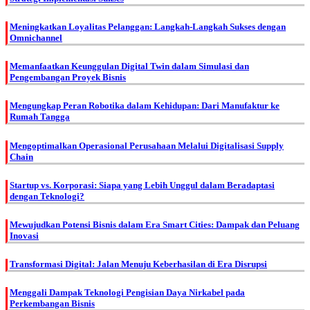
Meningkatkan Loyalitas Pelanggan: Langkah-Langkah Sukses dengan
Omnichannel
Memanfaatkan Keunggulan Digital Twin dalam Simulasi dan
Pengembangan Proyek Bisnis
Mengungkap Peran Robotika dalam Kehidupan: Dari Manufaktur ke
Rumah Tangga
Mengoptimalkan Operasional Perusahaan Melalui Digitalisasi Supply
Chain
Startup vs. Korporasi: Siapa yang Lebih Unggul dalam Beradaptasi
dengan Teknologi?
Mewujudkan Potensi Bisnis dalam Era Smart Cities: Dampak dan Peluang
Inovasi
Transformasi Digital: Jalan Menuju Keberhasilan di Era Disrupsi
Menggali Dampak Teknologi Pengisian Daya Nirkabel pada
Perkembangan Bisnis