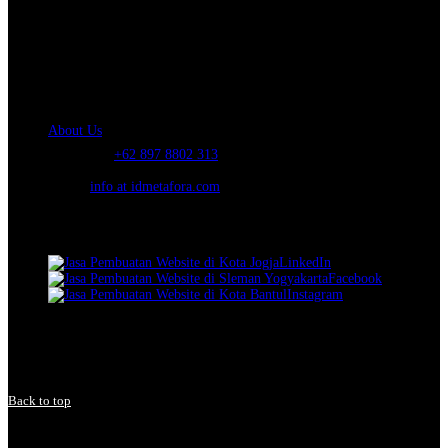
IDMETAFORA
is ERP Software Company, our main business is Custom
ERP Development.
PT Metafora Indonesia Teknologi (IDMETAFORA™) © 2014-2026
Our Company
About Us
Telephone:
+62 897 8802 313
Email:
info at idmetafora.com
Our Social Media.
LinkedIn
Facebook
Instagram
© 2014-2026 PT Metafora Indonesia Teknologi (IDMETAFORA ©
).
Page rendered in
2.2843
seconds.
Back to top