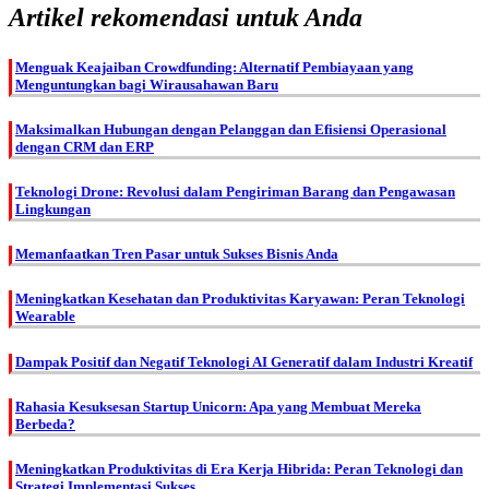
Artikel rekomendasi untuk Anda
Menguak Keajaiban Crowdfunding: Alternatif Pembiayaan yang
Menguntungkan bagi Wirausahawan Baru
Maksimalkan Hubungan dengan Pelanggan dan Efisiensi Operasional
dengan CRM dan ERP
Teknologi Drone: Revolusi dalam Pengiriman Barang dan Pengawasan
Lingkungan
Memanfaatkan Tren Pasar untuk Sukses Bisnis Anda
Meningkatkan Kesehatan dan Produktivitas Karyawan: Peran Teknologi
Wearable
Dampak Positif dan Negatif Teknologi AI Generatif dalam Industri Kreatif
Rahasia Kesuksesan Startup Unicorn: Apa yang Membuat Mereka
Berbeda?
Meningkatkan Produktivitas di Era Kerja Hibrida: Peran Teknologi dan
Strategi Implementasi Sukses