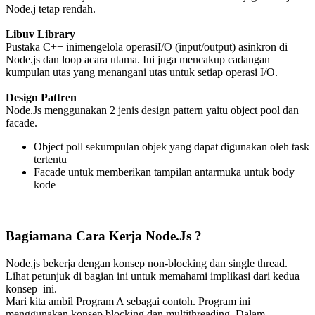
Node.j tetap rendah.
Libuv Library
Pustaka C++ inimengelola operasiI/O (input/output) asinkron di
Node.js dan loop acara utama. Ini juga mencakup cadangan
kumpulan utas yang menangani utas untuk setiap operasi I/O.
Design Pattren
Node.Js menggunakan 2 jenis design pattern yaitu object pool dan
facade.
Object poll sekumpulan objek yang dapat digunakan oleh task
tertentu
Facade untuk memberikan tampilan antarmuka untuk body
kode
Bagiamana Cara Kerja Node.Js ?
Node.js bekerja dengan konsep non-blocking dan single thread.
Lihat petunjuk di bagian ini untuk memahami implikasi dari kedua
konsep ini.
Mari kita ambil Program A sebagai contoh. Program ini
menggunakan konsep blocking dan multithreading. Dalam