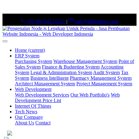
+62 896 6423 0232
|
info@idmetafora.com
Home
(current)
ERP System
Purchasing System
Warehouse Management System
Point of
Sales System
Finance & Budgeting System
Accounting
System
Legal & Administration System
Audit System
Tax
System
Business Intelligent
Pharmacy Management System
Architect Management System
Project Management System
Web Development
Web Development Services
Our Web Portfolio's
Web
Development Price List
Internet Of Things
Tech News
Our Company
About Us
Contact