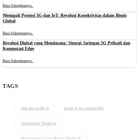
Baca Selengkapnya..
Menggali Potensi 5G dan IoT: Revolusi Konektivitas dalam Bisnis
Global
Baca Selengkapnya..
Revolusi Digital yang Mendatang: Sinergi Jaringan 5G Pribadi dan
Komputasi Edge
Baca Selengkapnya..
TAGS
apa itu node.js
node.js vs javascript
Arsitektur Node.js
Bagiamana Cara Kerja Node.Js