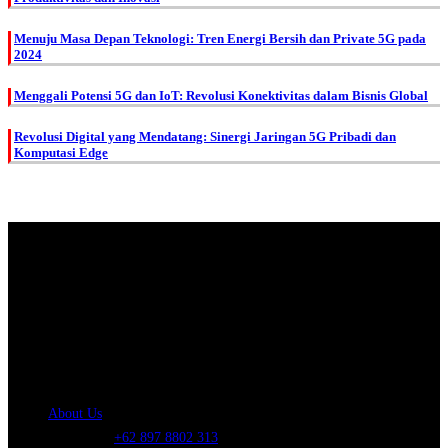
Menuju Masa Depan Teknologi: Tren Energi Bersih dan Private 5G pada
2024
Menggali Potensi 5G dan IoT: Revolusi Konektivitas dalam Bisnis Global
Revolusi Digital yang Mendatang: Sinergi Jaringan 5G Pribadi dan
Komputasi Edge
About Us.
IDMETAFORA
is ERP Software Company, our main business is Custom
ERP Development.
PT Metafora Indonesia Teknologi (IDMETAFORA™) © 2014-2026
Our Company
About Us
Telephone:
+62 897 8802 313