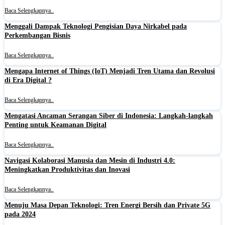
Baca Selengkapnya..
Menggali Dampak Teknologi Pengisian Daya Nirkabel pada
Perkembangan Bisnis
Baca Selengkapnya..
Mengapa Internet of Things (IoT) Menjadi Tren Utama dan Revolusi
di Era Digital ?
Baca Selengkapnya..
Mengatasi Ancaman Serangan Siber di Indonesia: Langkah-langkah
Penting untuk Keamanan Digital
Baca Selengkapnya..
Navigasi Kolaborasi Manusia dan Mesin di Industri 4.0:
Meningkatkan Produktivitas dan Inovasi
Baca Selengkapnya..
Menuju Masa Depan Teknologi: Tren Energi Bersih dan Private 5G
pada 2024