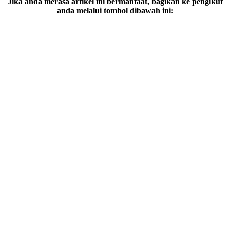
Jika anda merasa artikel ini bermanfaat, bagikan ke pengikut
anda melalui tombol dibawah ini: