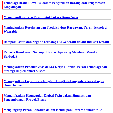
Teknologi Drone: Revolusi dalam Pengiriman Barang dan Pengawasan
Lingkungan
Memanfaatkan Tren Pasar untuk Sukses Bisnis Anda
Meningkatkan Kesehatan dan Produktivitas Karyawan: Peran Teknologi
Wearable
Dampak Positif dan Negatif Teknologi AI Generatif dalam Industri Kreatif
Rahasia Kesuksesan Startup Unicorn: Apa yang Membuat Mereka
Berbeda?
Meningkatkan Produktivitas di Era Kerja Hibrida: Peran Teknologi dan
Strategi Implementasi Sukses
Meningkatkan Loyalitas Pelanggan: Langkah-Langkah Sukses dengan
Omnichannel
Memanfaatkan Keunggulan Digital Twin dalam Simulasi dan
Pengembangan Proyek Bisnis
Mengungkap Peran Robotika dalam Kehidupan: Dari Manufaktur ke