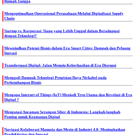
Rumah Tangga
Mengoptimalkan Operasional Perusahaan Melalui Digitalisasi Supply
Chain
Startup vs. Korporasi: Siapa yang Lebih Unggul dalam Beradaptasi
dengan Teknologi?
Mewujudkan Potensi Bisnis dalam Era Smart Cities: Dampak dan Peluang
Inovasi
Transformasi Digital: Jalan Menuju Keberhasilan di Era Disrupsi
Menggali Dampak Teknologi Pengisian Daya Nirkabel pada
Perkembangan Bisnis
Mengapa Internet of Things (IoT) Menjadi Tren Utama dan Revolusi di Era
Digital ?
Mengatasi Ancaman Serangan Siber di Indonesia: Langkah-langkah
Penting untuk Keamanan Digital
Navigasi Kolaborasi Manusia dan Mesin di Industri 4.0: Meningkatkan
Produktivitas dan Inovasi