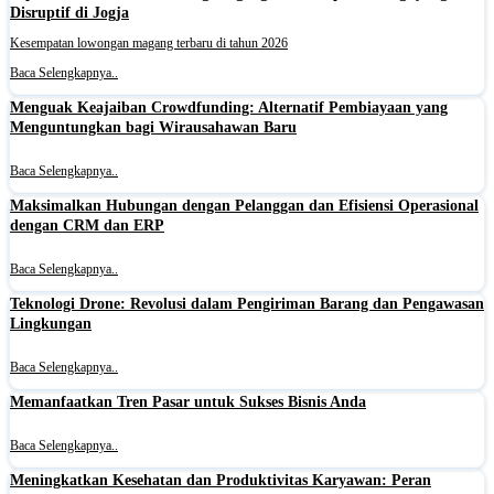
Disruptif di Jogja
Kesempatan lowongan magang terbaru di tahun 2026
Baca Selengkapnya..
Menguak Keajaiban Crowdfunding: Alternatif Pembiayaan yang
Menguntungkan bagi Wirausahawan Baru
Baca Selengkapnya..
Maksimalkan Hubungan dengan Pelanggan dan Efisiensi Operasional
dengan CRM dan ERP
Baca Selengkapnya..
Teknologi Drone: Revolusi dalam Pengiriman Barang dan Pengawasan
Lingkungan
Baca Selengkapnya..
Memanfaatkan Tren Pasar untuk Sukses Bisnis Anda
Baca Selengkapnya..
Meningkatkan Kesehatan dan Produktivitas Karyawan: Peran