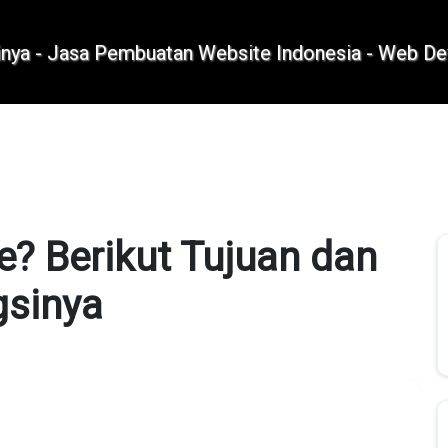
+62 896 6423 0232
|
info@idmetafora.com
e? Berikut Tujuan dan
gsinya