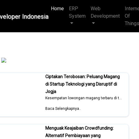
Home
(current)
ERP
Web
Intern
System
Development
Of
Thing
Ciptakan Terobosan: Peluang Magang
di Startup Teknologi yang Disruptif di
Jogja
Kesempatan lowongan magang terbaru di tahun 2026
Baca Selengkapnya..
Menguak Keajaiban Crowdfunding:
Alternatif Pembiayaan yang