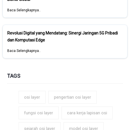
Baca Selengkapnya..
Revolusi Digital yang Mendatang: Sinergi Jaringan 5G Pribadi
dan Komputasi Edge
Baca Selengkapnya..
TAGS
osi layer
pengertian osi layer
fungsi osi layer
cara kerja lapisan osi
sejarah osi layer
model osi layer