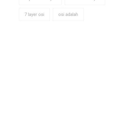
7 layer osi
osi adalah