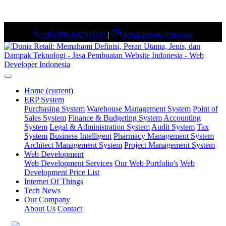
+62 896 6423 0232
|
info@idmetafora.com
Home
(current)
ERP System
Purchasing System
Warehouse Management System
Point of
Sales System
Finance & Budgeting System
Accounting
System
Legal & Administration System
Audit System
Tax
System
Business Intelligent
Pharmacy Management System
Architect Management System
Project Management System
Web Development
Web Development Services
Our Web Portfolio's
Web
Development Price List
Internet Of Things
Tech News
Our Company
About Us
Contact