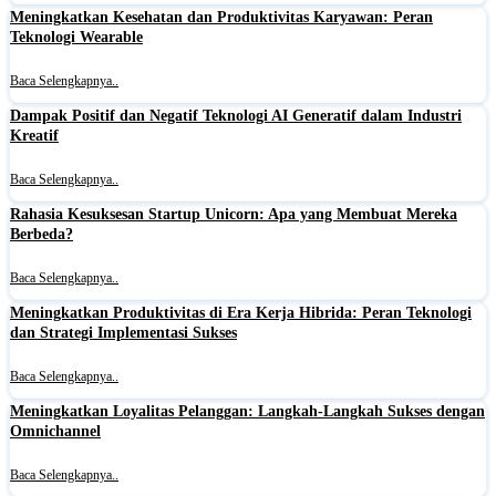
Meningkatkan Kesehatan dan Produktivitas Karyawan: Peran
Teknologi Wearable
Baca Selengkapnya..
Dampak Positif dan Negatif Teknologi AI Generatif dalam Industri
Kreatif
Baca Selengkapnya..
Rahasia Kesuksesan Startup Unicorn: Apa yang Membuat Mereka
Berbeda?
Baca Selengkapnya..
Meningkatkan Produktivitas di Era Kerja Hibrida: Peran Teknologi
dan Strategi Implementasi Sukses
Baca Selengkapnya..
Meningkatkan Loyalitas Pelanggan: Langkah-Langkah Sukses dengan
Omnichannel
Baca Selengkapnya..