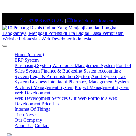
+62 896 6423 0232
|
info@idmetafora.com
Home
(current)
ERP System
Purchasing System
Warehouse Management System
Point of
Sales System
Finance & Budgeting System
Accounting
System
Legal & Administration System
Audit System
Tax
System
Business Intelligent
Pharmacy Management System
Architect Management System
Project Management System
Web Development
Web Development Services
Our Web Portfolio's
Web
Development Price List
Internet Of Things
Tech News
Our Company
About Us
Contact