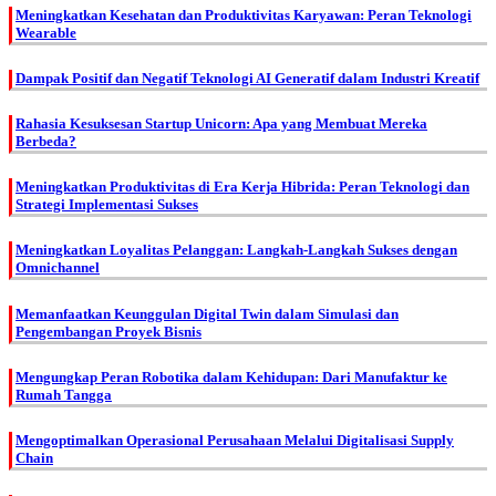
Meningkatkan Kesehatan dan Produktivitas Karyawan: Peran Teknologi
Wearable
Dampak Positif dan Negatif Teknologi AI Generatif dalam Industri Kreatif
Rahasia Kesuksesan Startup Unicorn: Apa yang Membuat Mereka
Berbeda?
Meningkatkan Produktivitas di Era Kerja Hibrida: Peran Teknologi dan
Strategi Implementasi Sukses
Meningkatkan Loyalitas Pelanggan: Langkah-Langkah Sukses dengan
Omnichannel
Memanfaatkan Keunggulan Digital Twin dalam Simulasi dan
Pengembangan Proyek Bisnis
Mengungkap Peran Robotika dalam Kehidupan: Dari Manufaktur ke
Rumah Tangga
Mengoptimalkan Operasional Perusahaan Melalui Digitalisasi Supply
Chain