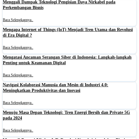
Menggali Dampak Teknologi Pengisian Daya Nirkabel pada
Perkembangan Bisnis
Baca Selengkapnya..
Mengapa Internet of Things (IoT) Menjadi Tren Utama dan Revolusi
di Era Digital ?
Baca Selengkapnya..
Mengatasi Ancaman Serangan Siber di Indonesia: Langkah-langkah
Penting untuk Keamanan Digital
Baca Selengkapnya..
Navigasi Kolaborasi Manusia dan Mesin di Industri 4.0:
Meningkatkan Produktivitas dan Inovasi
Baca Selengkapnya..
Menuju Masa Depan Teknologi: Tren Energi Bersih dan Private 5G
pada 2024
Baca Selengkapnya..