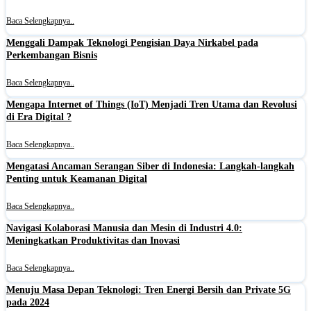
Baca Selengkapnya..
Menggali Dampak Teknologi Pengisian Daya Nirkabel pada
Perkembangan Bisnis
Baca Selengkapnya..
Mengapa Internet of Things (IoT) Menjadi Tren Utama dan Revolusi
di Era Digital ?
Baca Selengkapnya..
Mengatasi Ancaman Serangan Siber di Indonesia: Langkah-langkah
Penting untuk Keamanan Digital
Baca Selengkapnya..
Navigasi Kolaborasi Manusia dan Mesin di Industri 4.0:
Meningkatkan Produktivitas dan Inovasi
Baca Selengkapnya..
Menuju Masa Depan Teknologi: Tren Energi Bersih dan Private 5G
pada 2024