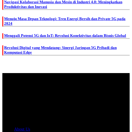
Navigasi Kolaborasi Manusia dan Mesin di Industri 4.0: Meningkatkan
Produktivitas dan Inovasi
Menuju Masa Depan Teknologi: Tren Energi Bersih dan Private 5G pada
2024
Menggali Potensi 5G dan IoT: Revolusi Konektivitas dalam Bisnis Global
Revolusi Digital yang Mendatang: Sinergi Jaringan 5G Pribadi dan
Komputasi Edge
About Us.
IDMETAFORA
is ERP Software Company, our main business is Custom
ERP Development.
PT Metafora Indonesia Teknologi (IDMETAFORA™) © 2014-2026
Our Company
About Us