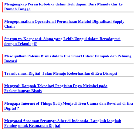
Mengungkap Peran Robotika dalam Kehidupan: Dari Manufaktur ke
Rumah Tangga
Mengoptimalkan Operasional Perusahaan Melalui Digitalisasi Supply
Chain
Startup vs. Korporasi: Siapa yang Lebih Unggul dalam Beradaptasi
dengan Teknologi?
Mewujudkan Potensi Bisnis dalam Era Smart Cities: Dampak dan Peluang
Inovasi
Transformasi Digital: Jalan Menuju Keberhasilan di Era Disrupsi
Menggali Dampak Teknologi Pengisian Daya Nirkabel pada
Perkembangan Bisnis
Mengapa Internet of Things (IoT) Menjadi Tren Utama dan Revolusi di Era
Digital ?
Mengatasi Ancaman Serangan Siber di Indonesia: Langkah-langkah
Penting untuk Keamanan Digital