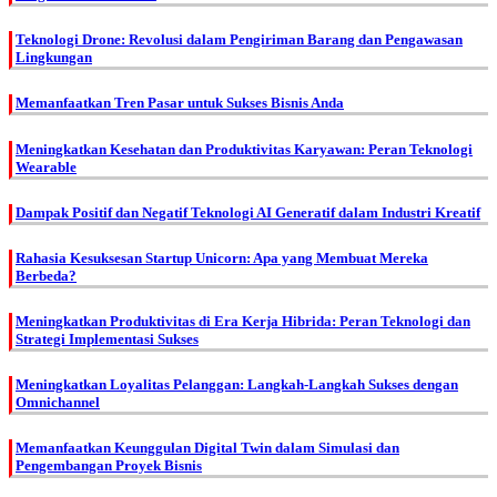
Teknologi Drone: Revolusi dalam Pengiriman Barang dan Pengawasan
Lingkungan
Memanfaatkan Tren Pasar untuk Sukses Bisnis Anda
Meningkatkan Kesehatan dan Produktivitas Karyawan: Peran Teknologi
Wearable
Dampak Positif dan Negatif Teknologi AI Generatif dalam Industri Kreatif
Rahasia Kesuksesan Startup Unicorn: Apa yang Membuat Mereka
Berbeda?
Meningkatkan Produktivitas di Era Kerja Hibrida: Peran Teknologi dan
Strategi Implementasi Sukses
Meningkatkan Loyalitas Pelanggan: Langkah-Langkah Sukses dengan
Omnichannel
Memanfaatkan Keunggulan Digital Twin dalam Simulasi dan
Pengembangan Proyek Bisnis