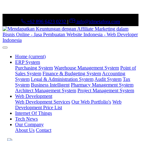
+62 896 6423 0232
|
info@idmetafora.com
Home
(current)
ERP System
Purchasing System
Warehouse Management System
Point of
Sales System
Finance & Budgeting System
Accounting
System
Legal & Administration System
Audit System
Tax
System
Business Intelligent
Pharmacy Management System
Architect Management System
Project Management System
Web Development
Web Development Services
Our Web Portfolio's
Web
Development Price List
Internet Of Things
Tech News
Our Company
About Us
Contact