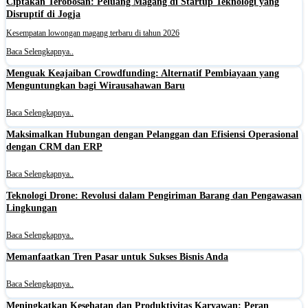
Ciptakan Terobosan: Peluang Magang di Startup Teknologi yang
Disruptif di Jogja
Kesempatan lowongan magang terbaru di tahun 2026
Baca Selengkapnya..
Menguak Keajaiban Crowdfunding: Alternatif Pembiayaan yang
Menguntungkan bagi Wirausahawan Baru
Baca Selengkapnya..
Maksimalkan Hubungan dengan Pelanggan dan Efisiensi Operasional
dengan CRM dan ERP
Baca Selengkapnya..
Teknologi Drone: Revolusi dalam Pengiriman Barang dan Pengawasan
Lingkungan
Baca Selengkapnya..
Memanfaatkan Tren Pasar untuk Sukses Bisnis Anda
Baca Selengkapnya..
Meningkatkan Kesehatan dan Produktivitas Karyawan: Peran