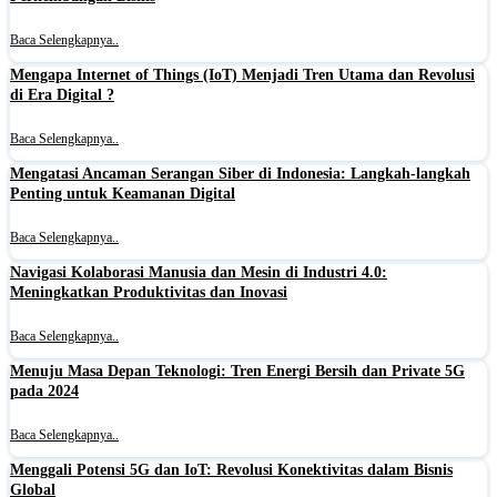
Baca Selengkapnya..
Mengapa Internet of Things (IoT) Menjadi Tren Utama dan Revolusi
di Era Digital ?
Baca Selengkapnya..
Mengatasi Ancaman Serangan Siber di Indonesia: Langkah-langkah
Penting untuk Keamanan Digital
Baca Selengkapnya..
Navigasi Kolaborasi Manusia dan Mesin di Industri 4.0:
Meningkatkan Produktivitas dan Inovasi
Baca Selengkapnya..
Menuju Masa Depan Teknologi: Tren Energi Bersih dan Private 5G
pada 2024
Baca Selengkapnya..
Menggali Potensi 5G dan IoT: Revolusi Konektivitas dalam Bisnis
Global