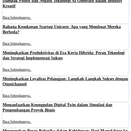
Dampak Positif dan Negatif Teknologi AI Generatif dalam Industri
Kreatif
Baca Selengkapnya..
Rahasia Kesuksesan Startup Unicorn: Apa yang Membuat Mereka
Berbeda?
Baca Selengkapnya..
Meningkatkan Produktivitas di Era Kerja Hibrida: Peran Teknologi
dan Strategi Implementasi Sukses
Baca Selengkapnya..
Meningkatkan Loyalitas Pelanggan: Langkah-Langkah Sukses dengan
Omnichannel
Baca Selengkapnya..
Memanfaatkan Keunggulan Digital Twin dalam Simulasi dan
Pengembangan Proyek Bisnis
Baca Selengkapnya..
Mengungkap Peran Robotika dalam Kehidupan: Dari Manufaktur ke