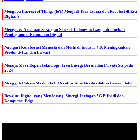
Mengapa Internet of Things (IoT) Menjadi Tren Utama dan Revolusi di Era
Digital ?
Mengatasi Ancaman Serangan Siber di Indonesia: Langkah-langkah
Penting untuk Keamanan Digital
Navigasi Kolaborasi Manusia dan Mesin di Industri 4.0: Meningkatkan
Produktivitas dan Inovasi
Menuju Masa Depan Teknologi: Tren Energi Bersih dan Private 5G pada
2024
Menggali Potensi 5G dan IoT: Revolusi Konektivitas dalam Bisnis Global
Revolusi Digital yang Mendatang: Sinergi Jaringan 5G Pribadi dan
Komputasi Edge