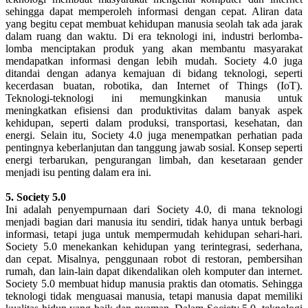
sehingga dapat memperoleh informasi dengan cepat. Aliran data
yang begitu cepat membuat kehidupan manusia seolah tak ada jarak
dalam ruang dan waktu. Di era teknologi ini, industri berlomba-
lomba menciptakan produk yang akan membantu masyarakat
mendapatkan informasi dengan lebih mudah. Society 4.0 juga
ditandai dengan adanya kemajuan di bidang teknologi, seperti
kecerdasan buatan, robotika, dan Internet of Things (IoT).
Teknologi-teknologi ini memungkinkan manusia untuk
meningkatkan efisiensi dan produktivitas dalam banyak aspek
kehidupan, seperti dalam produksi, transportasi, kesehatan, dan
energi. Selain itu, Society 4.0 juga menempatkan perhatian pada
pentingnya keberlanjutan dan tanggung jawab sosial. Konsep seperti
energi terbarukan, pengurangan limbah, dan kesetaraan gender
menjadi isu penting dalam era ini.
5. Society 5.0
Ini adalah penyempurnaan dari Society 4.0, di mana teknologi
menjadi bagian dari manusia itu sendiri, tidak hanya untuk berbagi
informasi, tetapi juga untuk mempermudah kehidupan sehari-hari.
Society 5.0 menekankan kehidupan yang terintegrasi, sederhana,
dan cepat. Misalnya, penggunaan robot di restoran, pembersihan
rumah, dan lain-lain dapat dikendalikan oleh komputer dan internet.
Society 5.0 membuat hidup manusia praktis dan otomatis. Sehingga
teknologi tidak menguasai manusia, tetapi manusia dapat memiliki