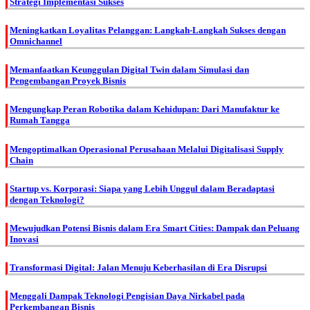
Strategi Implementasi Sukses
Meningkatkan Loyalitas Pelanggan: Langkah-Langkah Sukses dengan
Omnichannel
Memanfaatkan Keunggulan Digital Twin dalam Simulasi dan
Pengembangan Proyek Bisnis
Mengungkap Peran Robotika dalam Kehidupan: Dari Manufaktur ke
Rumah Tangga
Mengoptimalkan Operasional Perusahaan Melalui Digitalisasi Supply
Chain
Startup vs. Korporasi: Siapa yang Lebih Unggul dalam Beradaptasi
dengan Teknologi?
Mewujudkan Potensi Bisnis dalam Era Smart Cities: Dampak dan Peluang
Inovasi
Transformasi Digital: Jalan Menuju Keberhasilan di Era Disrupsi
Menggali Dampak Teknologi Pengisian Daya Nirkabel pada
Perkembangan Bisnis