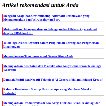
Artikel rekomendasi untuk Anda
Menguak Keajaiban Crowdfunding: Alternatif Pembiayaan yang
Menguntungkan bagi Wirausahawan Baru
Maksimalkan Hubungan dengan Pelanggan dan Efisiensi Operasional
dengan CRM dan ERP
Teknologi Drone: Revolusi dalam Pengiriman Barang dan Pengawasan
Lingkungan
Memanfaatkan Tren Pasar untuk Sukses Bisnis Anda
Meningkatkan Kesehatan dan Produktivitas Karyawan: Peran Teknologi
Wearable
Dampak Positif dan Negatif Teknologi AI Generatif dalam Industri Kreatif
Rahasia Kesuksesan Startup Unicorn: Apa yang Membuat Mereka
Berbeda?
Meningkatkan Produktivitas di Era Kerja Hibrida: Peran Teknologi dan