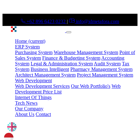
+62 896 6423 0232
|
info@idmetafora.com
Home
(current)
ERP System
Purchasing System
Warehouse Management System
Point of
Sales System
Finance & Budgeting System
Accounting
System
Legal & Administration System
Audit System
Tax
System
Business Intelligent
Pharmacy Management System
Architect Management System
Project Management System
Web Development
Web Development Services
Our Web Portfolio's
Web
Development Price List
Internet Of Things
Tech News
Our Company
About Us
Contact