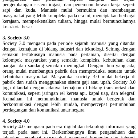
pengembangan sistem irigasi, dan penemuan hewan kerja seperti
sapi dan kuda. Manusia mulai bermukim dan membangun
masyarakat yang lebih kompleks pada era ini, menciptakan berbagai
kerajaan, memperkenalkan tulisan, hingga mulai bermunculannya
kota-kota besar.
3. Society 3.0
Society 3.0 mengacu pada periode sejarah manusia yang ditandai
dengan kemajuan di bidang industri dan teknologi. Seiring dengan
semakin terfokusnya manusia pada pertanian, disertai dengan
kelompok masyarakat yang semakin kompleks, kebutuhan akan
pangan dan sandang semakin meningkat. Dengan ilmu yang ada,
orang mulai membangun pabrik dan memproduksi sesuatu untuk
kebutuhan masyarakat. Masyarakat society 3.0 mulai bekerja di
pabrik dan sudah menggunakan sistem gaji atau upah. Society 3.0
juga ditandai dengan adanya kemajuan di bidang transportasi dan
komunikasi, seperti jaringan rel kereta api, kapal uap, dan telegraf.
Kemajuan ini memungkinkan manusia untuk bergerak dan
berkomunikasi dengan lebih mudah, mempercepat pertumbuhan
perdagangan dan komunikasi antar negara.
4. Society 4.0
Society 4.0 mengacu pada era digital dan teknologi informasi yang
terjadi pada saat ini. Berkembangnya ilmu pengetahuan dan
teknologi membuat masyarakat mengenal komputer dan internet