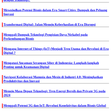
Mewujudkan Potensi Bisnis dalam Era Smart Cities: Dampak dan Peluang
Inovasi
Transformasi Digital: Jalan Menuju Keberhasilan di Era Disrupsi
Menggali Dampak Teknologi Pengisian Daya Nirkabel pada
Perkembangan Bisnis
Mengapa Internet of Things (IoT) Menjadi Tren Utama dan Revolusi di Era
Digital ?
Mengatasi Ancaman Serangan Siber di Indonesia: Langkah-langkah
Penting untuk Keamanan Digital
Navigasi Kolaborasi Manusia dan Mesin di Industri 4.0: Meningkatkan
Produktivitas dan Inovasi
Menuju Masa Depan Teknologi: Tren Energi Bersih dan Private 5G pada
2024
Menggali Potensi 5G dan IoT: Revolusi Konektivitas dalam Bisnis Global