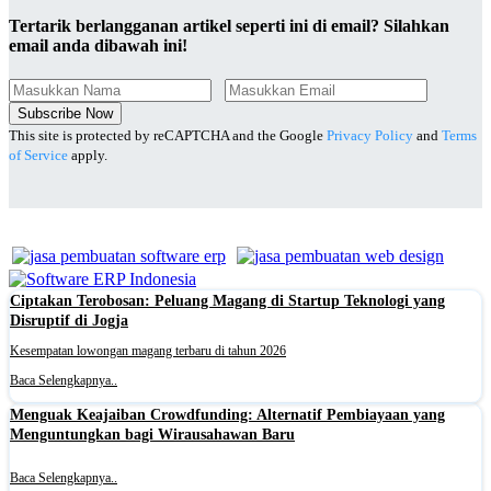
Tertarik berlangganan artikel seperti ini di email? Silahkan
email anda dibawah ini!
Subscribe Now
This site is protected by reCAPTCHA and the Google
Privacy Policy
and
Terms
of Service
apply.
Ciptakan Terobosan: Peluang Magang di Startup Teknologi yang
Disruptif di Jogja
Kesempatan lowongan magang terbaru di tahun 2026
Baca Selengkapnya..
Menguak Keajaiban Crowdfunding: Alternatif Pembiayaan yang
Menguntungkan bagi Wirausahawan Baru
Baca Selengkapnya..