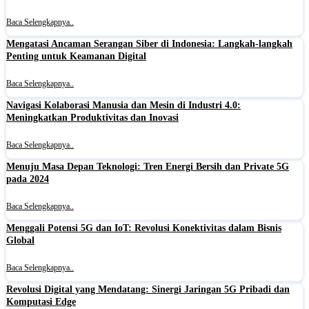
Baca Selengkapnya..
Mengatasi Ancaman Serangan Siber di Indonesia: Langkah-langkah
Penting untuk Keamanan Digital
Baca Selengkapnya..
Navigasi Kolaborasi Manusia dan Mesin di Industri 4.0:
Meningkatkan Produktivitas dan Inovasi
Baca Selengkapnya..
Menuju Masa Depan Teknologi: Tren Energi Bersih dan Private 5G
pada 2024
Baca Selengkapnya..
Menggali Potensi 5G dan IoT: Revolusi Konektivitas dalam Bisnis
Global
Baca Selengkapnya..
Revolusi Digital yang Mendatang: Sinergi Jaringan 5G Pribadi dan
Komputasi Edge