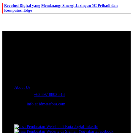
Revolusi Digital yang Mendatang: Sinergi Jaringan 5G Pribadi dan
Komputasi Edge
About Us.
IDMETAFORA
is ERP Software Company, our main business is Custom
ERP Development.
PT Metafora Indonesia Teknologi (IDMETAFORA™) © 2014-2026
Our Company
About Us
Telephone:
+62 897 8802 313
Email:
info at idmetafora.com
Our Social Media.
LinkedIn
Facebook