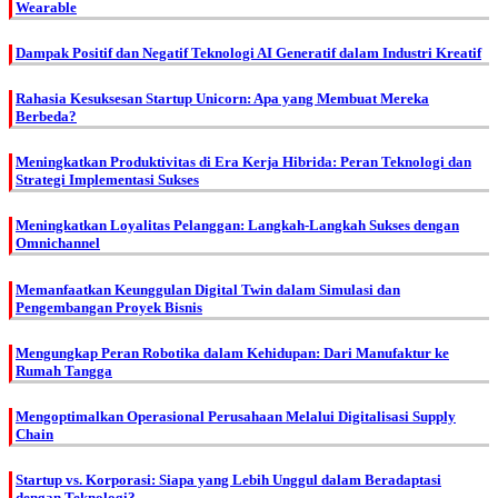
Wearable
Dampak Positif dan Negatif Teknologi AI Generatif dalam Industri Kreatif
Rahasia Kesuksesan Startup Unicorn: Apa yang Membuat Mereka
Berbeda?
Meningkatkan Produktivitas di Era Kerja Hibrida: Peran Teknologi dan
Strategi Implementasi Sukses
Meningkatkan Loyalitas Pelanggan: Langkah-Langkah Sukses dengan
Omnichannel
Memanfaatkan Keunggulan Digital Twin dalam Simulasi dan
Pengembangan Proyek Bisnis
Mengungkap Peran Robotika dalam Kehidupan: Dari Manufaktur ke
Rumah Tangga
Mengoptimalkan Operasional Perusahaan Melalui Digitalisasi Supply
Chain
Startup vs. Korporasi: Siapa yang Lebih Unggul dalam Beradaptasi
dengan Teknologi?