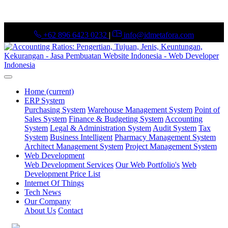
+62 896 6423 0232
|
info@idmetafora.com
Home
(current)
ERP System
Purchasing System
Warehouse Management System
Point of
Sales System
Finance & Budgeting System
Accounting
System
Legal & Administration System
Audit System
Tax
System
Business Intelligent
Pharmacy Management System
Architect Management System
Project Management System
Web Development
Web Development Services
Our Web Portfolio's
Web
Development Price List
Internet Of Things
Tech News
Our Company
About Us
Contact