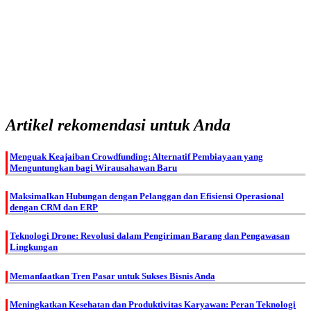
Artikel rekomendasi untuk Anda
Menguak Keajaiban Crowdfunding: Alternatif Pembiayaan yang
Menguntungkan bagi Wirausahawan Baru
Maksimalkan Hubungan dengan Pelanggan dan Efisiensi Operasional
dengan CRM dan ERP
Teknologi Drone: Revolusi dalam Pengiriman Barang dan Pengawasan
Lingkungan
Memanfaatkan Tren Pasar untuk Sukses Bisnis Anda
Meningkatkan Kesehatan dan Produktivitas Karyawan: Peran Teknologi