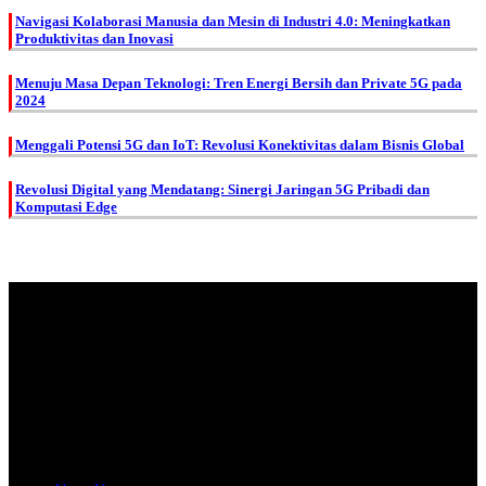
Navigasi Kolaborasi Manusia dan Mesin di Industri 4.0: Meningkatkan
Produktivitas dan Inovasi
Menuju Masa Depan Teknologi: Tren Energi Bersih dan Private 5G pada
2024
Menggali Potensi 5G dan IoT: Revolusi Konektivitas dalam Bisnis Global
Revolusi Digital yang Mendatang: Sinergi Jaringan 5G Pribadi dan
Komputasi Edge
About Us.
IDMETAFORA
is ERP Software Company, our main business is Custom
ERP Development.
PT Metafora Indonesia Teknologi (IDMETAFORA™) © 2014-2026
Our Company