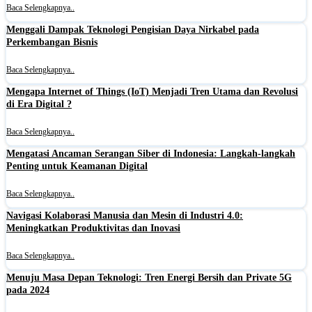
Baca Selengkapnya..
Menggali Dampak Teknologi Pengisian Daya Nirkabel pada
Perkembangan Bisnis
Baca Selengkapnya..
Mengapa Internet of Things (IoT) Menjadi Tren Utama dan Revolusi
di Era Digital ?
Baca Selengkapnya..
Mengatasi Ancaman Serangan Siber di Indonesia: Langkah-langkah
Penting untuk Keamanan Digital
Baca Selengkapnya..
Navigasi Kolaborasi Manusia dan Mesin di Industri 4.0:
Meningkatkan Produktivitas dan Inovasi
Baca Selengkapnya..
Menuju Masa Depan Teknologi: Tren Energi Bersih dan Private 5G
pada 2024