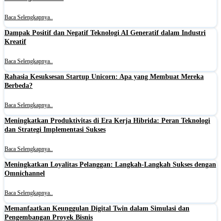
Baca Selengkapnya..
Dampak Positif dan Negatif Teknologi AI Generatif dalam Industri
Kreatif
Baca Selengkapnya..
Rahasia Kesuksesan Startup Unicorn: Apa yang Membuat Mereka
Berbeda?
Baca Selengkapnya..
Meningkatkan Produktivitas di Era Kerja Hibrida: Peran Teknologi
dan Strategi Implementasi Sukses
Baca Selengkapnya..
Meningkatkan Loyalitas Pelanggan: Langkah-Langkah Sukses dengan
Omnichannel
Baca Selengkapnya..
Memanfaatkan Keunggulan Digital Twin dalam Simulasi dan
Pengembangan Proyek Bisnis