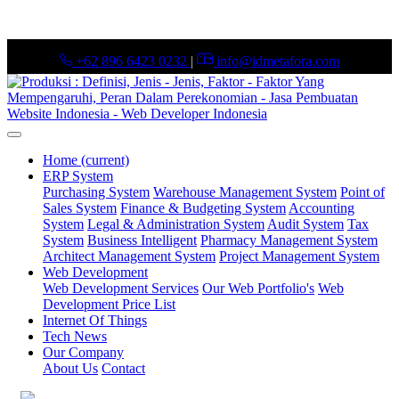
+62 896 6423 0232
|
info@idmetafora.com
Home
(current)
ERP System
Purchasing System
Warehouse Management System
Point of
Sales System
Finance & Budgeting System
Accounting
System
Legal & Administration System
Audit System
Tax
System
Business Intelligent
Pharmacy Management System
Architect Management System
Project Management System
Web Development
Web Development Services
Our Web Portfolio's
Web
Development Price List
Internet Of Things
Tech News
Our Company
About Us
Contact