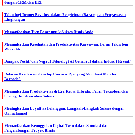
dengan CRM dan ERP
Teknologi Drone: Revolusi dalam Pengiriman Barang dan Pengawasan
Lingkungan
Memanfaatkan Tren Pasar untuk Sukses Bisnis Anda
Meningkatkan Kesehatan dan Produktivitas Karyawan: Peran Teknologi
Wearable
Dampak Positif dan Negatif Teknologi AI Generatif dalam Industri Kreatif
Rahasia Kesuksesan Startup Unicorn: Apa yang Membuat Mereka
Berbeda?
Meningkatkan Produktivitas di Era Kerja Hibrida: Peran Teknologi dan
Strategi Implementasi Sukses
Meningkatkan Loyalitas Pelanggan: Langkah-Langkah Sukses dengan
Omnichannel
Memanfaatkan Keunggulan Digital Twin dalam Simulasi dan
Pengembangan Proyek Bisnis