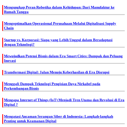
Mengungkap Peran Robotika dalam Kehidupan: Dari Manufaktur ke
Rumah Tangga
Mengoptimalkan Operasional Perusahaan Melalui Digitalisasi Supply
Chain
Startup vs. Korporasi: Siapa yang Lebih Unggul dalam Beradaptasi
dengan Teknologi?
Mewujudkan Potensi Bisnis dalam Era Smart Cities: Dampak dan Peluang
Inovasi
Transformasi Digital: Jalan Menuju Keberhasilan di Era Disrupsi
Menggali Dampak Teknologi Pengisian Daya Nirkabel pada
Perkembangan Bisnis
Mengapa Internet of Things (IoT) Menjadi Tren Utama dan Revolusi di Era
Digital ?
Mengatasi Ancaman Serangan Siber di Indonesia: Langkah-langkah
Penting untuk Keamanan Digital