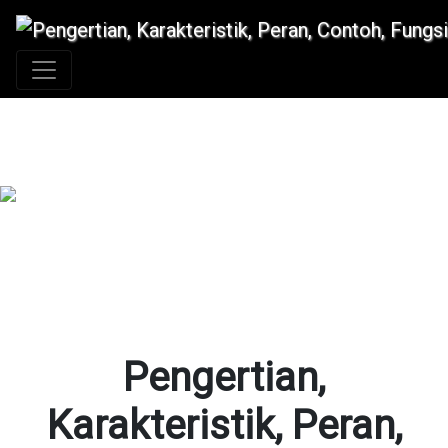
+62 896 6423 0232
|
info@idmetafora.com
Pengertian,
Karakteristik, Peran,