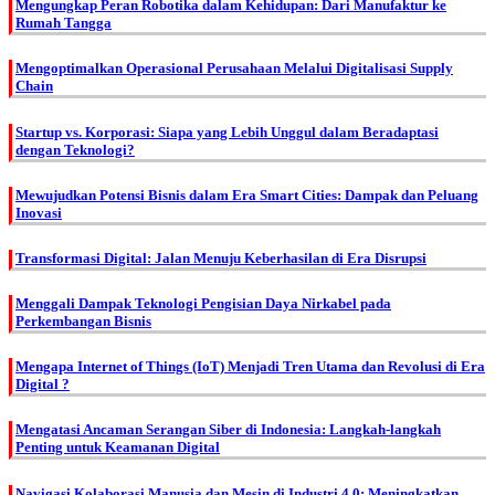
Mengungkap Peran Robotika dalam Kehidupan: Dari Manufaktur ke
Rumah Tangga
Mengoptimalkan Operasional Perusahaan Melalui Digitalisasi Supply
Chain
Startup vs. Korporasi: Siapa yang Lebih Unggul dalam Beradaptasi
dengan Teknologi?
Mewujudkan Potensi Bisnis dalam Era Smart Cities: Dampak dan Peluang
Inovasi
Transformasi Digital: Jalan Menuju Keberhasilan di Era Disrupsi
Menggali Dampak Teknologi Pengisian Daya Nirkabel pada
Perkembangan Bisnis
Mengapa Internet of Things (IoT) Menjadi Tren Utama dan Revolusi di Era
Digital ?
Mengatasi Ancaman Serangan Siber di Indonesia: Langkah-langkah
Penting untuk Keamanan Digital
Navigasi Kolaborasi Manusia dan Mesin di Industri 4.0: Meningkatkan