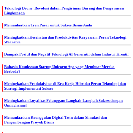
Teknologi Drone: Revolusi dalam Pengiriman Barang dan Pengawasan
Lingkungan
Memanfaatkan Tren Pasar untuk Sukses Bisnis Anda
Meningkatkan Kesehatan dan Produktivitas Karyawan: Peran Teknologi
Wearable
Dampak Positif dan Negatif Teknologi AI Generatif dalam Industri Kreatif
Rahasia Kesuksesan Startup Unicorn: Apa yang Membuat Mereka
Berbeda?
Meningkatkan Produktivitas di Era Kerja Hibrida: Peran Teknologi dan
Strategi Implementasi Sukses
Meningkatkan Loyalitas Pelanggan: Langkah-Langkah Sukses dengan
Omnichannel
Memanfaatkan Keunggulan Digital Twin dalam Simulasi dan
Pengembangan Proyek Bisnis