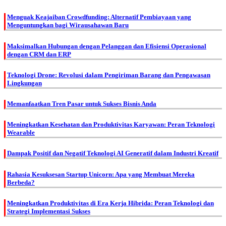
Menguak Keajaiban Crowdfunding: Alternatif Pembiayaan yang
Menguntungkan bagi Wirausahawan Baru
Maksimalkan Hubungan dengan Pelanggan dan Efisiensi Operasional
dengan CRM dan ERP
Teknologi Drone: Revolusi dalam Pengiriman Barang dan Pengawasan
Lingkungan
Memanfaatkan Tren Pasar untuk Sukses Bisnis Anda
Meningkatkan Kesehatan dan Produktivitas Karyawan: Peran Teknologi
Wearable
Dampak Positif dan Negatif Teknologi AI Generatif dalam Industri Kreatif
Rahasia Kesuksesan Startup Unicorn: Apa yang Membuat Mereka
Berbeda?
Meningkatkan Produktivitas di Era Kerja Hibrida: Peran Teknologi dan
Strategi Implementasi Sukses