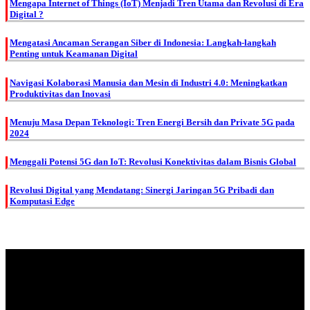
Mengapa Internet of Things (IoT) Menjadi Tren Utama dan Revolusi di Era
Digital ?
Mengatasi Ancaman Serangan Siber di Indonesia: Langkah-langkah
Penting untuk Keamanan Digital
Navigasi Kolaborasi Manusia dan Mesin di Industri 4.0: Meningkatkan
Produktivitas dan Inovasi
Menuju Masa Depan Teknologi: Tren Energi Bersih dan Private 5G pada
2024
Menggali Potensi 5G dan IoT: Revolusi Konektivitas dalam Bisnis Global
Revolusi Digital yang Mendatang: Sinergi Jaringan 5G Pribadi dan
Komputasi Edge
About Us.