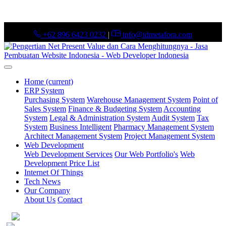
+62 896 6423 0232
|
info@idmetafora.com
Home
(current)
ERP System
Purchasing System
Warehouse Management System
Point of
Sales System
Finance & Budgeting System
Accounting
System
Legal & Administration System
Audit System
Tax
System
Business Intelligent
Pharmacy Management System
Architect Management System
Project Management System
Web Development
Web Development Services
Our Web Portfolio's
Web
Development Price List
Internet Of Things
Tech News
Our Company
About Us
Contact