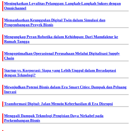
Meningkatkan Loyalitas Pelanggan: Langkah-Langkah Sukses dengan
Omnichannel
Memanfaatkan Keunggulan Digital Twin dalam Simulasi dan
Pengembangan Proyek Bisnis
Mengungkap Peran Robotika dalam Kehidupan: Dari Manufaktur ke
Rumah Tangga
Mengoptimalkan Operasional Perusahaan Melalui Digitalisasi Supply
Chain
Startup vs. Korporasi: Siapa yang Lebih Unggul dalam Beradaptasi
dengan Teknologi?
Mewujudkan Potensi Bisnis dalam Era Smart Cities: Dampak dan Peluang
Inovasi
Transformasi Digital: Jalan Menuju Keberhasilan di Era Disrupsi
Menggali Dampak Teknologi Pengisian Daya Nirkabel pada
Perkembangan Bisnis