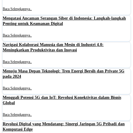
Baca Selengkapnya..
Mengatasi Ancaman Serangan Siber di Indonesia: Langkah-langkah
Penting untuk Keamanan Digital
Baca Selengkapnya..
Navigasi Kolaborasi Manusia dan Mesin di Industri 4.0:
Meningkatkan Produktivitas dan Inovasi
Baca Selengkapnya..
Menuju Masa Depan Teknologi: Tren Energi Bersih dan Private 5G
pada 2024
Baca Selengkapnya..
Menggali Potensi 5G dan IoT: Revolusi Konektivitas dalam Bisnis
Global
Baca Selengkapnya..
Revolusi Digital yang Mendatang: Sinergi Jaringan 5G Pribadi dan
Komputasi Edge