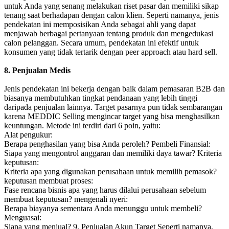
untuk Anda yang senang melakukan riset pasar dan memiliki sikap
tenang saat berhadapan dengan calon klien. Seperti namanya, jenis
pendekatan ini memposisikan Anda sebagai ahli yang dapat
menjawab berbagai pertanyaan tentang produk dan mengedukasi
calon pelanggan. Secara umum, pendekatan ini efektif untuk
konsumen yang tidak tertarik dengan peer approach atau hard sell.
8. Penjualan Medis
Jenis pendekatan ini bekerja dengan baik dalam pemasaran B2B dan
biasanya membutuhkan tingkat pendanaan yang lebih tinggi
daripada penjualan lainnya. Target pasarnya pun tidak sembarangan
karena MEDDIC Selling mengincar target yang bisa menghasilkan
keuntungan. Metode ini terdiri dari 6 poin, yaitu:
Alat pengukur:
Berapa penghasilan yang bisa Anda peroleh? Pembeli Finansial:
Siapa yang mengontrol anggaran dan memiliki daya tawar? Kriteria
keputusan:
Kriteria apa yang digunakan perusahaan untuk memilih pemasok?
keputusan membuat proses:
Fase rencana bisnis apa yang harus dilalui perusahaan sebelum
membuat keputusan? mengenali nyeri:
Berapa biayanya sementara Anda menunggu untuk membeli?
Menguasai:
Siapa yang menjual? 9. Penjualan Akun Target Seperti namanya,