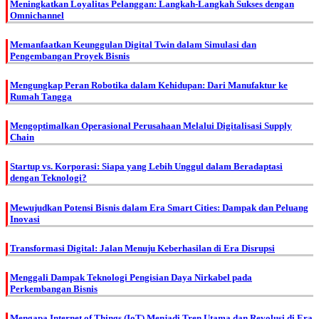
Meningkatkan Loyalitas Pelanggan: Langkah-Langkah Sukses dengan
Omnichannel
Memanfaatkan Keunggulan Digital Twin dalam Simulasi dan
Pengembangan Proyek Bisnis
Mengungkap Peran Robotika dalam Kehidupan: Dari Manufaktur ke
Rumah Tangga
Mengoptimalkan Operasional Perusahaan Melalui Digitalisasi Supply
Chain
Startup vs. Korporasi: Siapa yang Lebih Unggul dalam Beradaptasi
dengan Teknologi?
Mewujudkan Potensi Bisnis dalam Era Smart Cities: Dampak dan Peluang
Inovasi
Transformasi Digital: Jalan Menuju Keberhasilan di Era Disrupsi
Menggali Dampak Teknologi Pengisian Daya Nirkabel pada
Perkembangan Bisnis
Mengapa Internet of Things (IoT) Menjadi Tren Utama dan Revolusi di Era