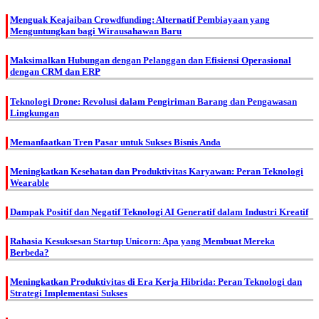
Menguak Keajaiban Crowdfunding: Alternatif Pembiayaan yang
Menguntungkan bagi Wirausahawan Baru
Maksimalkan Hubungan dengan Pelanggan dan Efisiensi Operasional
dengan CRM dan ERP
Teknologi Drone: Revolusi dalam Pengiriman Barang dan Pengawasan
Lingkungan
Memanfaatkan Tren Pasar untuk Sukses Bisnis Anda
Meningkatkan Kesehatan dan Produktivitas Karyawan: Peran Teknologi
Wearable
Dampak Positif dan Negatif Teknologi AI Generatif dalam Industri Kreatif
Rahasia Kesuksesan Startup Unicorn: Apa yang Membuat Mereka
Berbeda?
Meningkatkan Produktivitas di Era Kerja Hibrida: Peran Teknologi dan
Strategi Implementasi Sukses