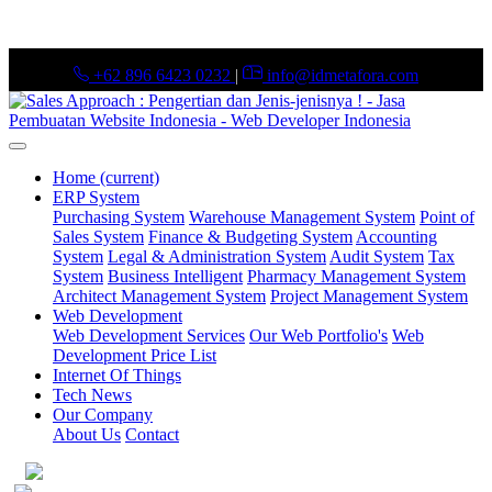
+62 896 6423 0232
|
info@idmetafora.com
Home
(current)
ERP System
Purchasing System
Warehouse Management System
Point of
Sales System
Finance & Budgeting System
Accounting
System
Legal & Administration System
Audit System
Tax
System
Business Intelligent
Pharmacy Management System
Architect Management System
Project Management System
Web Development
Web Development Services
Our Web Portfolio's
Web
Development Price List
Internet Of Things
Tech News
Our Company
About Us
Contact