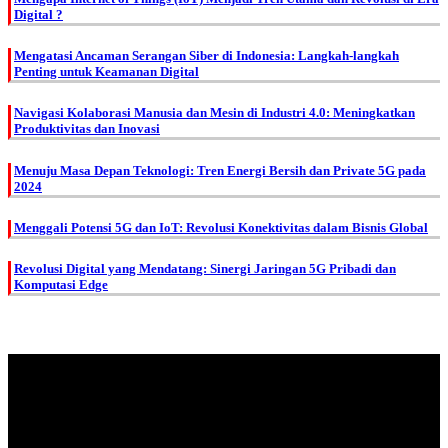
Digital ?
Mengatasi Ancaman Serangan Siber di Indonesia: Langkah-langkah
Penting untuk Keamanan Digital
Navigasi Kolaborasi Manusia dan Mesin di Industri 4.0: Meningkatkan
Produktivitas dan Inovasi
Menuju Masa Depan Teknologi: Tren Energi Bersih dan Private 5G pada
2024
Menggali Potensi 5G dan IoT: Revolusi Konektivitas dalam Bisnis Global
Revolusi Digital yang Mendatang: Sinergi Jaringan 5G Pribadi dan
Komputasi Edge
About Us.
IDMETAFORA
is ERP Software Company, our main business is Custom