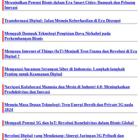
Mewujudkan Potensi Bisnis dalam Era Smart Cities: Dampak dan Peluang
Inovasi
Transformasi Digital: Jalan Menuju Keberhasilan di Era Disrupsi
Menggali Dampak Teknologi Pengisian Daya Nirkabel pada
Perkembangan Bisnis
Mengapa Internet of Things (IoT) Menjadi Tren Utama dan Revolusi di Era
Digital ?
Mengatasi Ancaman Serangan Siber di Indonesia: Langkah-langkah
Penting untuk Keamanan Digital
Navigasi Kolaborasi Manusia dan Mesin di Industri 4.0: Meningkatkan
Produktivitas dan Inovasi
Menuju Masa Depan Teknologi: Tren Energi Bersih dan Private 5G pada
2024
Menggali Potensi 5G dan IoT: Revolusi Konektivitas dalam Bisnis Global
Revolusi Digital yang Mendatang: Sinergi Jaringan 5G Pribadi dan