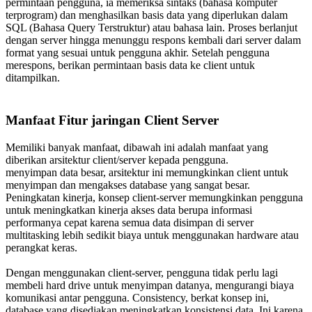
permintaan pengguna, ia memeriksa sintaks (bahasa komputer
terprogram) dan menghasilkan basis data yang diperlukan dalam
SQL (Bahasa Query Terstruktur) atau bahasa lain. Proses berlanjut
dengan server hingga menunggu respons kembali dari server dalam
format yang sesuai untuk pengguna akhir. Setelah pengguna
merespons, berikan permintaan basis data ke client untuk
ditampilkan.
Manfaat Fitur jaringan Client Server
Memiliki banyak manfaat, dibawah ini adalah manfaat yang
diberikan arsitektur client/server kepada pengguna.
menyimpan data besar, arsitektur ini memungkinkan client untuk
menyimpan dan mengakses database yang sangat besar.
Peningkatan kinerja, konsep client-server memungkinkan pengguna
untuk meningkatkan kinerja akses data berupa informasi
performanya cepat karena semua data disimpan di server
multitasking lebih sedikit biaya untuk menggunakan hardware atau
perangkat keras.
Dengan menggunakan client-server, pengguna tidak perlu lagi
membeli hard drive untuk menyimpan datanya, mengurangi biaya
komunikasi antar pengguna. Consistency, berkat konsep ini,
database yang disediakan meningkatkan konsistensi data. Ini karena