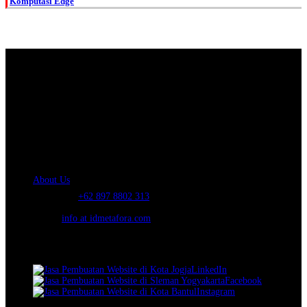
Komputasi Edge
About Us.
IDMETAFORA
is ERP Software Company, our main business is Custom
ERP Development.
PT Metafora Indonesia Teknologi (IDMETAFORA™) © 2014-2026
Our Company
About Us
Telephone:
+62 897 8802 313
Email:
info at idmetafora.com
Our Social Media.
LinkedIn
Facebook
Instagram