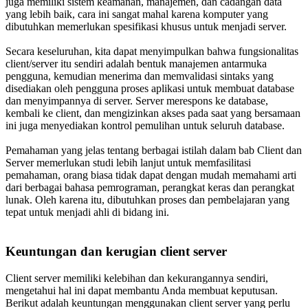
juga memiliki sistem keamanan, manajemen, dan cadangan data
yang lebih baik, cara ini sangat mahal karena komputer yang
dibutuhkan memerlukan spesifikasi khusus untuk menjadi server.
Secara keseluruhan, kita dapat menyimpulkan bahwa fungsionalitas
client/server itu sendiri adalah bentuk manajemen antarmuka
pengguna, kemudian menerima dan memvalidasi sintaks yang
disediakan oleh pengguna proses aplikasi untuk membuat database
dan menyimpannya di server. Server merespons ke database,
kembali ke client, dan mengizinkan akses pada saat yang bersamaan
ini juga menyediakan kontrol pemulihan untuk seluruh database.
Pemahaman yang jelas tentang berbagai istilah dalam bab Client dan
Server memerlukan studi lebih lanjut untuk memfasilitasi
pemahaman, orang biasa tidak dapat dengan mudah memahami arti
dari berbagai bahasa pemrograman, perangkat keras dan perangkat
lunak. Oleh karena itu, dibutuhkan proses dan pembelajaran yang
tepat untuk menjadi ahli di bidang ini.
Keuntungan dan kerugian client server
Client server memiliki kelebihan dan kekurangannya sendiri,
mengetahui hal ini dapat membantu Anda membuat keputusan.
Berikut adalah keuntungan menggunakan client server yang perlu