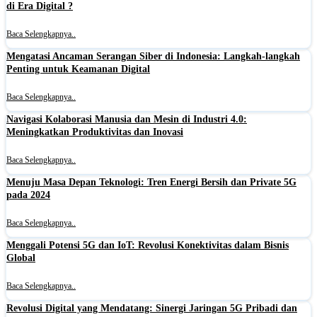
di Era Digital ?
Baca Selengkapnya..
Mengatasi Ancaman Serangan Siber di Indonesia: Langkah-langkah
Penting untuk Keamanan Digital
Baca Selengkapnya..
Navigasi Kolaborasi Manusia dan Mesin di Industri 4.0:
Meningkatkan Produktivitas dan Inovasi
Baca Selengkapnya..
Menuju Masa Depan Teknologi: Tren Energi Bersih dan Private 5G
pada 2024
Baca Selengkapnya..
Menggali Potensi 5G dan IoT: Revolusi Konektivitas dalam Bisnis
Global
Baca Selengkapnya..
Revolusi Digital yang Mendatang: Sinergi Jaringan 5G Pribadi dan