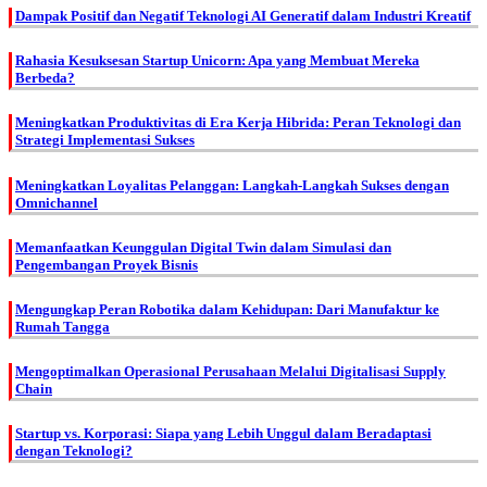
Dampak Positif dan Negatif Teknologi AI Generatif dalam Industri Kreatif
Rahasia Kesuksesan Startup Unicorn: Apa yang Membuat Mereka
Berbeda?
Meningkatkan Produktivitas di Era Kerja Hibrida: Peran Teknologi dan
Strategi Implementasi Sukses
Meningkatkan Loyalitas Pelanggan: Langkah-Langkah Sukses dengan
Omnichannel
Memanfaatkan Keunggulan Digital Twin dalam Simulasi dan
Pengembangan Proyek Bisnis
Mengungkap Peran Robotika dalam Kehidupan: Dari Manufaktur ke
Rumah Tangga
Mengoptimalkan Operasional Perusahaan Melalui Digitalisasi Supply
Chain
Startup vs. Korporasi: Siapa yang Lebih Unggul dalam Beradaptasi
dengan Teknologi?