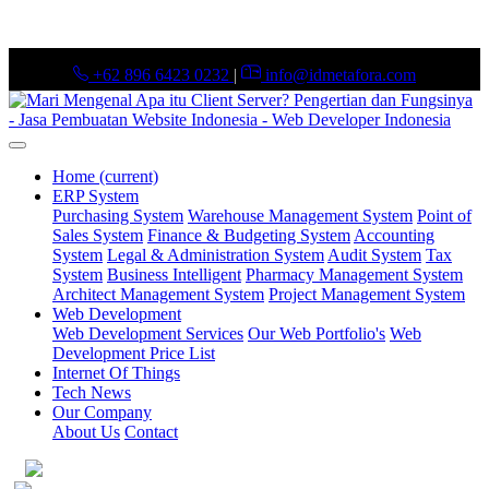
+62 896 6423 0232
|
info@idmetafora.com
Home
(current)
ERP System
Purchasing System
Warehouse Management System
Point of
Sales System
Finance & Budgeting System
Accounting
System
Legal & Administration System
Audit System
Tax
System
Business Intelligent
Pharmacy Management System
Architect Management System
Project Management System
Web Development
Web Development Services
Our Web Portfolio's
Web
Development Price List
Internet Of Things
Tech News
Our Company
About Us
Contact