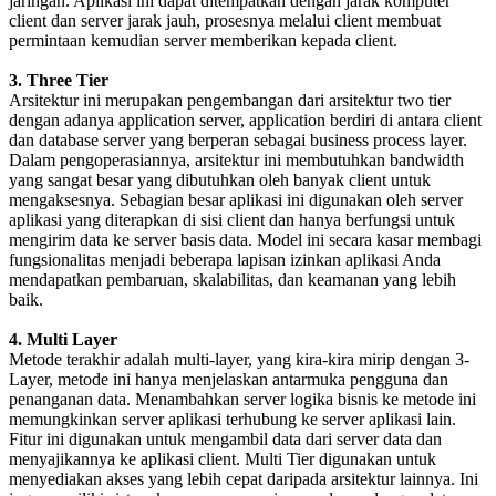
jaringan. Aplikasi ini dapat ditempatkan dengan jarak komputer
client dan server jarak jauh, prosesnya melalui client membuat
permintaan kemudian server memberikan kepada client.
3. Three Tier
Arsitektur ini merupakan pengembangan dari arsitektur two tier
dengan adanya application server, application berdiri di antara client
dan database server yang berperan sebagai business process layer.
Dalam pengoperasiannya, arsitektur ini membutuhkan bandwidth
yang sangat besar yang dibutuhkan oleh banyak client untuk
mengaksesnya. Sebagian besar aplikasi ini digunakan oleh server
aplikasi yang diterapkan di sisi client dan hanya berfungsi untuk
mengirim data ke server basis data. Model ini secara kasar membagi
fungsionalitas menjadi beberapa lapisan izinkan aplikasi Anda
mendapatkan pembaruan, skalabilitas, dan keamanan yang lebih
baik.
4. Multi Layer
Metode terakhir adalah multi-layer, yang kira-kira mirip dengan 3-
Layer, metode ini hanya menjelaskan antarmuka pengguna dan
penanganan data. Menambahkan server logika bisnis ke metode ini
memungkinkan server aplikasi terhubung ke server aplikasi lain.
Fitur ini digunakan untuk mengambil data dari server data dan
menyajikannya ke aplikasi client. Multi Tier digunakan untuk
menyediakan akses yang lebih cepat daripada arsitektur lainnya. Ini