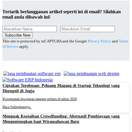
Tertarik berlangganan artikel seperti ini di email? Silahkan
email anda dibawah ini!
Subscribe Now
This site is protected by reCAPTCHA and the Google
Privacy Policy
and
Terms
of Service
apply.
Ciptakan Terobosan: Peluang Magang di Startup Teknologi yang
Disruptif di Jogja
Kesempatan lowongan magang terbaru di tahun 2026
Baca Selengkapnya..
Menguak Keajaiban Crowdfunding: Alternatif Pembiayaan yang
Menguntungkan bagi Wirausahawan Baru