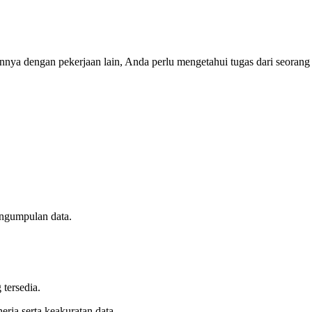
nya dengan pekerjaan lain, Anda perlu mengetahui tugas dari seorang dat
pengumpulan data.
 tersedia.
erja serta keakuratan data.