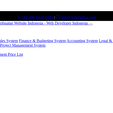
+62 896 6423 0232
|
info@idmetafora.com
ales System
Finance & Budgeting System
Accounting System
Legal & 
Project Management System
nt Price List