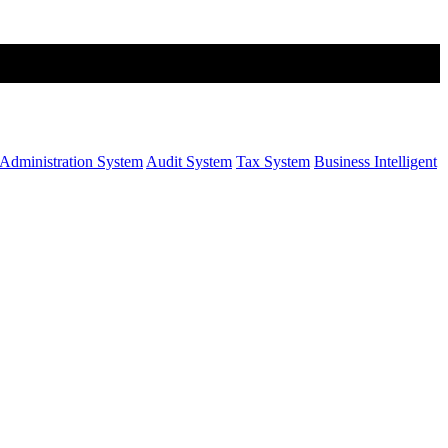
Administration System
Audit System
Tax System
Business Intelligent