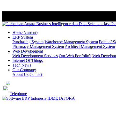
Home
(current)
ERP System
Purchasing System
Warehouse Management System
Point of S
Pharmacy Management System
Architect Management System
Web Development
Web Development Services
Our Web Portfolio's
Web Developme
Internet Of Things
Tech News
Our Company
About Us
Contact
Telephone