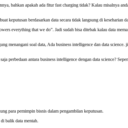
ya, bahkan apakah ada fitur fast charging tidak? Kalau misalnya and
uat keputusan berdasarkan data secara tidak langsung di keseharian da
owers everything that we do”. Jadi sudah bisa ditebak kalau data mem
gung menangani soal data, Ada business intelligence dan data science. j
a saja perbedaan antara business intelligence dengan data science? Sep
ukung para pemimpin bisnis dalam pengambilan keputusan.
di balik data mentah.