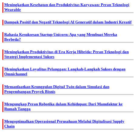
Meningkatkan Kesehatan dan Produktivitas Karyawan: Peran Teknologi
Wearable
Dampak Positif dan Negatif Teknologi AI Generatif dalam Industri Kreatif
Rahasia Kesuksesan Startup Unicorn: Apa yang Membuat Mereka
Berbeda?
Meningkatkan Produktivitas di Era Kerja Hibrida: Peran Teknologi dan
Strategi Implementasi Sukses
Meningkatkan Loyalitas Pelanggan: Langkah-Langkah Sukses dengan
Omnichannel
Memanfaatkan Keunggulan Digital Twin dalam Simulasi dan
Pengembangan Proyek Bisnis
Mengungkap Peran Robotika dalam Kehidupan: Dari Manufaktur ke
Rumah Tangga
Mengoptimalkan Operasional Perusahaan Melalui Digitalisasi Supply
Chain