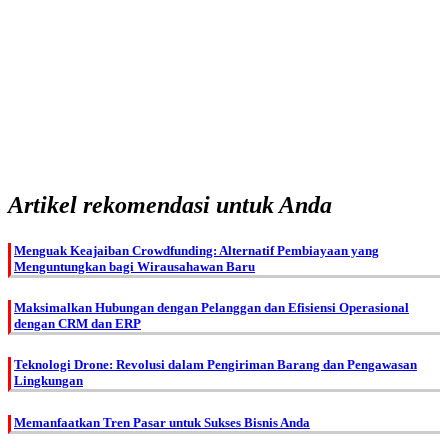
Artikel rekomendasi untuk Anda
Menguak Keajaiban Crowdfunding: Alternatif Pembiayaan yang
Menguntungkan bagi Wirausahawan Baru
Maksimalkan Hubungan dengan Pelanggan dan Efisiensi Operasional
dengan CRM dan ERP
Teknologi Drone: Revolusi dalam Pengiriman Barang dan Pengawasan
Lingkungan
Memanfaatkan Tren Pasar untuk Sukses Bisnis Anda