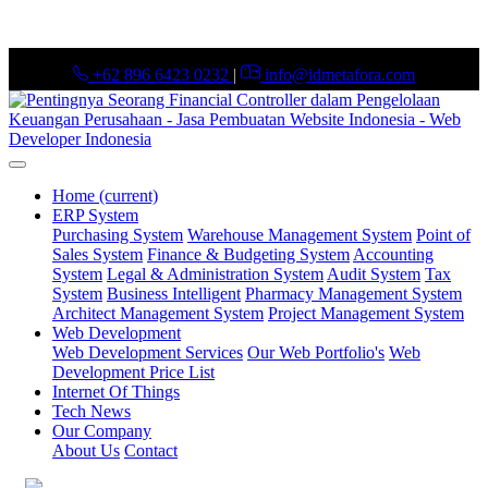
+62 896 6423 0232
|
info@idmetafora.com
Home
(current)
ERP System
Purchasing System
Warehouse Management System
Point of
Sales System
Finance & Budgeting System
Accounting
System
Legal & Administration System
Audit System
Tax
System
Business Intelligent
Pharmacy Management System
Architect Management System
Project Management System
Web Development
Web Development Services
Our Web Portfolio's
Web
Development Price List
Internet Of Things
Tech News
Our Company
About Us
Contact