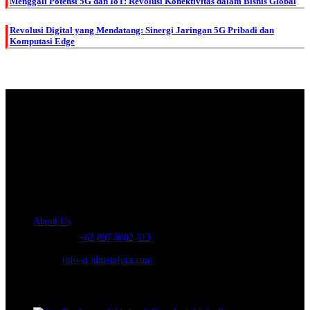
Menggali Potensi 5G dan IoT: Revolusi Konektivitas dalam Bisnis Global
Revolusi Digital yang Mendatang: Sinergi Jaringan 5G Pribadi dan
Komputasi Edge
About Us.
IDMETAFORA
is ERP Software Company, our main business is Custom
ERP Development.
PT Metafora Indonesia Teknologi (IDMETAFORA™) © 2014-2026
Our Company
About Us
Telephone:
+62 897 8802 313
Email:
info at idmetafora.com
Our Social Media.