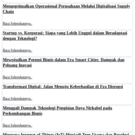
Mengoptimalkan Operasional Perusahaan Melalui Digitalisasi Supply
Chain
Baca Selengkapnya..
Startup vs. Korporasi: Siapa yang Lebih Unggul dalam Beradaptasi
dengan Teknologi?
Baca Selengkapnya..
Mewujudkan Potensi Bisnis dalam Era Smart Cities: Dampak dan
Peluang Inovasi
Baca Selengkapnya..
Transformasi Digital: Jalan Menuju Keberhasilan di Era Disrupsi
Baca Selengkapnya..
Menggali Dampak Teknologi Pengisian Daya Nirkabel pada
Perkembangan Bisnis
Baca Selengkapnya..
Mengapa Internet of Things (IoT) Menjadi Tren Utama dan Revolusi