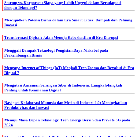
Startup vs. Korporasi: Siapa yang Lebih Unggul dalam Beradaptasi
dengan Teknologi?
Mewujudkan Potensi Bisnis dalam Era Smart Cities: Dampak dan Peluang
Inovasi
Transformasi Digital: Jalan Menuju Keberhasilan di Era Disrupsi
Menggali Dampak Teknologi Pengisian Daya Nirkabel pada
Perkembangan Bisnis
Mengapa Internet of Things (IoT) Menjadi Tren Utama dan Revolusi di Era
Digital ?
Mengatasi Ancaman Serangan Siber di Indonesia: Langkah-langkah
Penting untuk Keamanan Digital
Navigasi Kolaborasi Manusia dan Mesin di Industri 4.0: Meningkatkan
Produktivitas dan Inovasi
Menuju Masa Depan Teknologi: Tren Energi Bersih dan Private 5G pada
2024