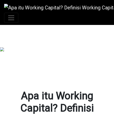
+62 896 6423 0232
|
info@idmetafora.com
Apa itu Working
Capital? Definisi