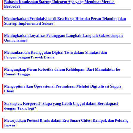
Rahasia Kesuksesan Startup Unicorn: Apa yang Membuat Mereka
Berbeda?
Meningkatkan Produktivitas di Era Kerja Hibrida: Peran Teknologi dan
Strategi Implementasi Sukses
Meningkatkan Loyalitas Pelanggan: Langkah-Langkah Sukses dengan
Omnichannel
Memanfaatkan Keunggulan Digital Twin dalam Simulasi dan
Pengembangan Proyek Bisnis
Mengungkap Peran Robotika dalam Kehidupan: Dari Manufaktur ke
Rumah Tangga
Mengoptimalkan Operasional Perusahaan Melalui Digitalisasi Supply
Chain
Startup vs. Korporasi: Siapa yang Lebih Unggul dalam Beradaptasi
dengan Teknologi?
Mewujudkan Potensi Bisnis dalam Era Smart Cities: Dampak dan Peluang
Inovasi