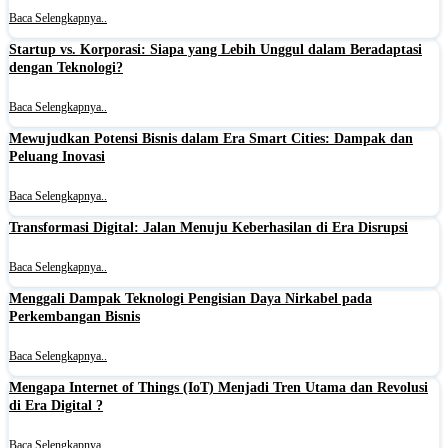
Baca Selengkapnya..
Startup vs. Korporasi: Siapa yang Lebih Unggul dalam Beradaptasi
dengan Teknologi?
Baca Selengkapnya..
Mewujudkan Potensi Bisnis dalam Era Smart Cities: Dampak dan
Peluang Inovasi
Baca Selengkapnya..
Transformasi Digital: Jalan Menuju Keberhasilan di Era Disrupsi
Baca Selengkapnya..
Menggali Dampak Teknologi Pengisian Daya Nirkabel pada
Perkembangan Bisnis
Baca Selengkapnya..
Mengapa Internet of Things (IoT) Menjadi Tren Utama dan Revolusi
di Era Digital ?
Baca Selengkapnya..