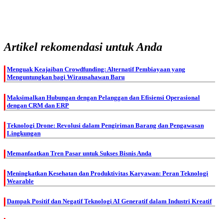
Artikel rekomendasi untuk Anda
Menguak Keajaiban Crowdfunding: Alternatif Pembiayaan yang
Menguntungkan bagi Wirausahawan Baru
Maksimalkan Hubungan dengan Pelanggan dan Efisiensi Operasional
dengan CRM dan ERP
Teknologi Drone: Revolusi dalam Pengiriman Barang dan Pengawasan
Lingkungan
Memanfaatkan Tren Pasar untuk Sukses Bisnis Anda
Meningkatkan Kesehatan dan Produktivitas Karyawan: Peran Teknologi
Wearable
Dampak Positif dan Negatif Teknologi AI Generatif dalam Industri Kreatif