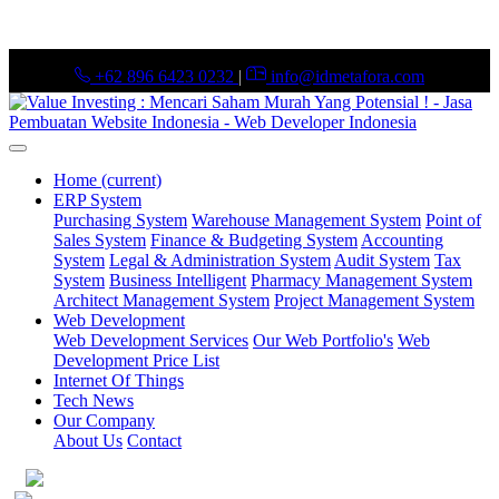
+62 896 6423 0232
|
info@idmetafora.com
Home
(current)
ERP System
Purchasing System
Warehouse Management System
Point of
Sales System
Finance & Budgeting System
Accounting
System
Legal & Administration System
Audit System
Tax
System
Business Intelligent
Pharmacy Management System
Architect Management System
Project Management System
Web Development
Web Development Services
Our Web Portfolio's
Web
Development Price List
Internet Of Things
Tech News
Our Company
About Us
Contact