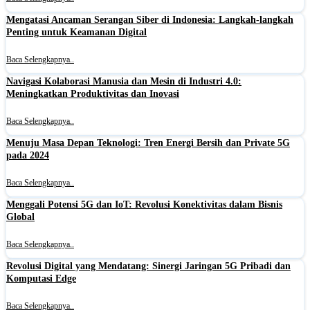
Mengatasi Ancaman Serangan Siber di Indonesia: Langkah-langkah
Penting untuk Keamanan Digital
Baca Selengkapnya..
Navigasi Kolaborasi Manusia dan Mesin di Industri 4.0:
Meningkatkan Produktivitas dan Inovasi
Baca Selengkapnya..
Menuju Masa Depan Teknologi: Tren Energi Bersih dan Private 5G
pada 2024
Baca Selengkapnya..
Menggali Potensi 5G dan IoT: Revolusi Konektivitas dalam Bisnis
Global
Baca Selengkapnya..
Revolusi Digital yang Mendatang: Sinergi Jaringan 5G Pribadi dan
Komputasi Edge
Baca Selengkapnya..