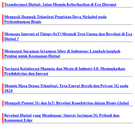
Transformasi Digital: Jalan Menuju Keberhasilan di Era Disrupsi
Menggali Dampak Teknologi Pengisian Daya Nirkabel pada
Perkembangan Bisnis
Mengapa Internet of Things (IoT) Menjadi Tren Utama dan Revolusi di Era
Digital ?
Mengatasi Ancaman Serangan Siber di Indonesia: Langkah-langkah
Penting untuk Keamanan Digital
Navigasi Kolaborasi Manusia dan Mesin di Industri 4.0: Meningkatkan
Produktivitas dan Inovasi
Menuju Masa Depan Teknologi: Tren Energi Bersih dan Private 5G pada
2024
Menggali Potensi 5G dan IoT: Revolusi Konektivitas dalam Bisnis Global
Revolusi Digital yang Mendatang: Sinergi Jaringan 5G Pribadi dan
Komputasi Edge