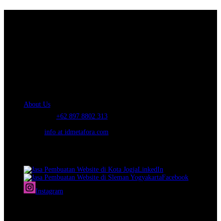
About Us.
IDMETAFORA
is ERP Software Company, our main business is Custom
ERP Development.
PT Metafora Indonesia Teknologi (IDMETAFORA™) © 2014-2026
Our Company
About Us
Telephone:
+62 897 8802 313
Email:
info at idmetafora.com
Our Social Media.
LinkedIn
Facebook
Instagram
© 2014-2026 PT Metafora Indonesia Teknologi (IDMETAFORA ©