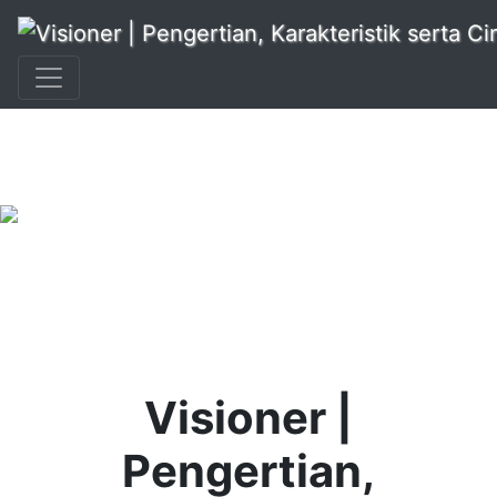
+62 896 6423 0232
|
info@idmetafora.com
Visioner |
Pengertian,