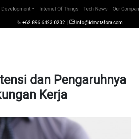
 Development
Internet Of Things
Tech News
Our Compan
+62 896 6423 0232
|
info@idmetafora.com
etensi dan Pengaruhnya
kungan Kerja