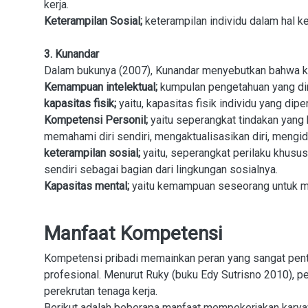
kerja.
Keterampilan Sosial;
keterampilan individu dalam hal k
3. Kunandar
Dalam bukunya (2007), Kunandar menyebutkan bahwa kom
Kemampuan intelektual;
kumpulan pengetahuan yang dim
kapasitas fisik;
yaitu, kapasitas fisik individu yang dip
Kompetensi Personil;
yaitu seperangkat tindakan yang
memahami diri sendiri, mengaktualisasikan diri, mengide
keterampilan sosial;
yaitu, seperangkat perilaku khus
sendiri sebagai bagian dari lingkungan sosialnya.
Kapasitas mental;
yaitu kemampuan seseorang untuk 
Manfaat Kompetensi
Kompetensi pribadi memainkan peran yang sangat pentin
profesional. Menurut Ruky (buku Edy Sutrisno 2010),
perekrutan tenaga kerja.
Berikut adalah beberapa manfaat mempekerjakan karya