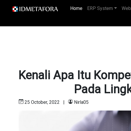
Home
(current)
ERP System
Web
Kenali Apa Itu Komp
Pada Ling
25 October, 2022
|
Nirla05