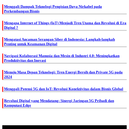
Menggali Dampak Teknologi Pengisian Daya Nirkabel pada
Perkembangan Bisnis
Mengapa Internet of Things (IoT) Menjadi Tren Utama dan Revolusi di Era
Digital ?
Mengatasi Ancaman Serangan Siber di Indonesia: Langkah-langkah
Penting untuk Keamanan Digital
Navigasi Kolaborasi Manusia dan Mesin di Industri 4.0: Meningkatkan
Produktivitas dan Inovasi
Menuju Masa Depan Teknologi: Tren Energi Bersih dan Private 5G pada
2024
Menggali Potensi 5G dan IoT: Revolusi Konektivitas dalam Bisnis Global
Revolusi Digital yang Mendatang: Sinergi Jaringan 5G Pribadi dan
Komputasi Edge