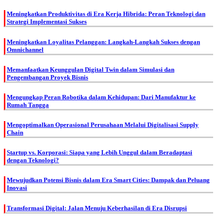
Meningkatkan Produktivitas di Era Kerja Hibrida: Peran Teknologi dan
Strategi Implementasi Sukses
Meningkatkan Loyalitas Pelanggan: Langkah-Langkah Sukses dengan
Omnichannel
Memanfaatkan Keunggulan Digital Twin dalam Simulasi dan
Pengembangan Proyek Bisnis
Mengungkap Peran Robotika dalam Kehidupan: Dari Manufaktur ke
Rumah Tangga
Mengoptimalkan Operasional Perusahaan Melalui Digitalisasi Supply
Chain
Startup vs. Korporasi: Siapa yang Lebih Unggul dalam Beradaptasi
dengan Teknologi?
Mewujudkan Potensi Bisnis dalam Era Smart Cities: Dampak dan Peluang
Inovasi
Transformasi Digital: Jalan Menuju Keberhasilan di Era Disrupsi