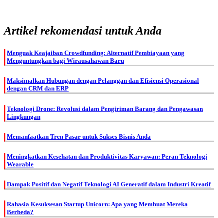
Artikel rekomendasi untuk Anda
Menguak Keajaiban Crowdfunding: Alternatif Pembiayaan yang
Menguntungkan bagi Wirausahawan Baru
Maksimalkan Hubungan dengan Pelanggan dan Efisiensi Operasional
dengan CRM dan ERP
Teknologi Drone: Revolusi dalam Pengiriman Barang dan Pengawasan
Lingkungan
Memanfaatkan Tren Pasar untuk Sukses Bisnis Anda
Meningkatkan Kesehatan dan Produktivitas Karyawan: Peran Teknologi
Wearable
Dampak Positif dan Negatif Teknologi AI Generatif dalam Industri Kreatif
Rahasia Kesuksesan Startup Unicorn: Apa yang Membuat Mereka
Berbeda?