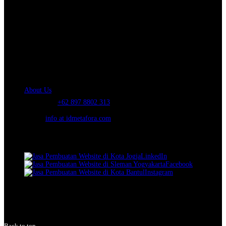
About Us.
IDMETAFORA
is ERP Software Company, our main business is Custom
ERP Development.
PT Metafora Indonesia Teknologi (IDMETAFORA™) © 2014-2026
Our Company
About Us
Telephone:
+62 897 8802 313
Email:
info at idmetafora.com
Our Social Media.
LinkedIn
Facebook
Instagram
© 2014-2026 PT Metafora Indonesia Teknologi (IDMETAFORA ©
).
Page rendered in
2.4157
seconds.
Back to top