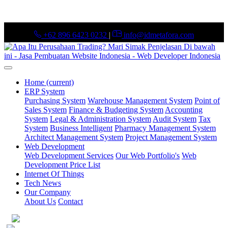
+62 896 6423 0232
|
info@idmetafora.com
Home
(current)
ERP System
Purchasing System
Warehouse Management System
Point of
Sales System
Finance & Budgeting System
Accounting
System
Legal & Administration System
Audit System
Tax
System
Business Intelligent
Pharmacy Management System
Architect Management System
Project Management System
Web Development
Web Development Services
Our Web Portfolio's
Web
Development Price List
Internet Of Things
Tech News
Our Company
About Us
Contact