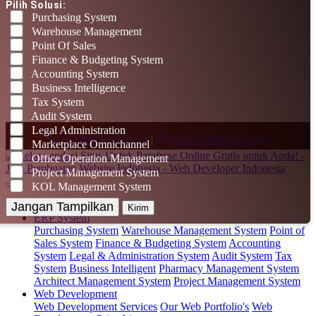
Pilih Solusi:
Purchasing System
Warehouse Management
Point Of Sales
Finance & Budgeting System
Accounting System
Business Intelligence
Tax System
Audit System
Legal Administration
+62 896 6423 0232
|
info@idmetafora.com
Marketplace Omnichannel
Office Operation Management
Project Management System
KOL Management System
Home
(current)
Jangan Tampilkan
Kirim
ERP System
Purchasing System
Warehouse Management System
Point of
Sales System
Finance & Budgeting System
Accounting
System
Legal & Administration System
Audit System
Tax
System
Business Intelligent
Pharmacy Management System
Architect Management System
Project Management System
Web Development
Web Development Services
Our Web Portfolio's
Web