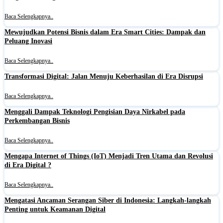
Baca Selengkapnya..
Mewujudkan Potensi Bisnis dalam Era Smart Cities: Dampak dan
Peluang Inovasi
Baca Selengkapnya..
Transformasi Digital: Jalan Menuju Keberhasilan di Era Disrupsi
Baca Selengkapnya..
Menggali Dampak Teknologi Pengisian Daya Nirkabel pada
Perkembangan Bisnis
Baca Selengkapnya..
Mengapa Internet of Things (IoT) Menjadi Tren Utama dan Revolusi
di Era Digital ?
Baca Selengkapnya..
Mengatasi Ancaman Serangan Siber di Indonesia: Langkah-langkah
Penting untuk Keamanan Digital