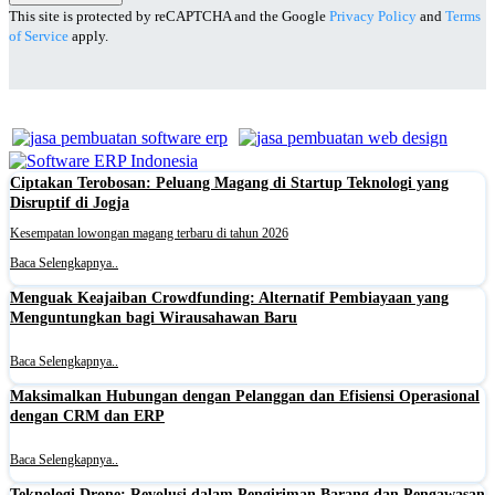
This site is protected by reCAPTCHA and the Google
Privacy Policy
and
Terms
of Service
apply.
Ciptakan Terobosan: Peluang Magang di Startup Teknologi yang
Disruptif di Jogja
Kesempatan lowongan magang terbaru di tahun 2026
Baca Selengkapnya..
Menguak Keajaiban Crowdfunding: Alternatif Pembiayaan yang
Menguntungkan bagi Wirausahawan Baru
Baca Selengkapnya..
Maksimalkan Hubungan dengan Pelanggan dan Efisiensi Operasional
dengan CRM dan ERP
Baca Selengkapnya..
Teknologi Drone: Revolusi dalam Pengiriman Barang dan Pengawasan