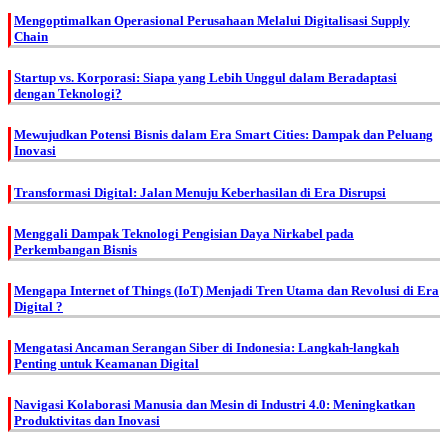
Mengoptimalkan Operasional Perusahaan Melalui Digitalisasi Supply
Chain
Startup vs. Korporasi: Siapa yang Lebih Unggul dalam Beradaptasi
dengan Teknologi?
Mewujudkan Potensi Bisnis dalam Era Smart Cities: Dampak dan Peluang
Inovasi
Transformasi Digital: Jalan Menuju Keberhasilan di Era Disrupsi
Menggali Dampak Teknologi Pengisian Daya Nirkabel pada
Perkembangan Bisnis
Mengapa Internet of Things (IoT) Menjadi Tren Utama dan Revolusi di Era
Digital ?
Mengatasi Ancaman Serangan Siber di Indonesia: Langkah-langkah
Penting untuk Keamanan Digital
Navigasi Kolaborasi Manusia dan Mesin di Industri 4.0: Meningkatkan
Produktivitas dan Inovasi