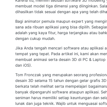
Karena itu, memilih sebuah software 3D modeling 
membuat model tiga dimensi yang diinginkan. Salah
dihasilkan tidak sesuai dengan apa yang telah dih
Bagi animator pemula maupun expert yang menging
sana ada ribuan aplikasi yang bisa dipilih. Sebag
adalah yang kaya fitur, harga terjangkau atau bah
dengan cukup mudah.
Jika Anda tengah mencari software atau aplikasi 
tempat yang tepat. Pada artikel ini, kami akan m
membuat animasi serta desain 3D di PC & Laptop
dan iOS).
Tom Fronczak yang merupakan seorang profesional 
desain 3D selama 15 tahun dengan gelar grafis 3D
berkata telah melihat serta mempelajari bagaiman
banyak dipengaruhi software ataupun aplikasi. Seh
seniman harus memiliki setiap keuntungan dan sel
lunak dan juga teknik. Wajib untuk menguasai soft