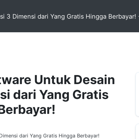
+62 896 6423 0232
|
info@idmetafora.com
tware Untuk Desain
i dari Yang Gratis
Berbayar!