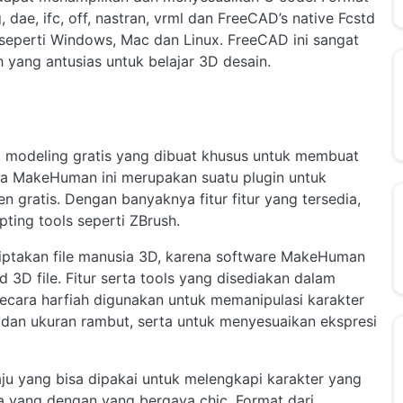
g, dae, ifc, off, nastran, vrml dan FreeCAD’s native Fcstd
 seperti Windows, Mac dan Linux. FreeCAD ini sangat
yang antusias untuk belajar 3D desain.
modeling gratis yang dibuat khusus untuk membuat
nya MakeHuman ini merupakan suatu plugin untuk
n gratis. Dengan banyaknya fitur fitur yang tersedia,
ing tools seperti ZBrush.
takan file manusia 3D, karena software MakeHuman
 3D file. Fitur serta tools yang disediakan dalam
ecara harfiah digunakan untuk memanipulasi karakter
dan ukuran rambut, serta untuk menyesuaikan ekspresi
u yang bisa dipakai untuk melengkapi karakter yang
ga yang dengan yang bergaya chic. Format dari