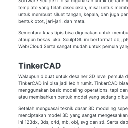
Software SculptGL bisa digunakan untuk berlati
template yang telah disediakan, misal untuk mem
untuk membuat siluet tangan, kepala, dan juga per
bentuk otot, jari-jari, dan mata.
Sementara kuas tipis bisa digunakan untuk membuat 
ataupun bekas luka. SculptGL ini berformat obj, pl
Web/Cloud Serta sangat mudah untuk pemula yang
TinkerCAD
Walaupun dibuat untuk desainer 3D level pemula
TinkerCAD ini bisa jadi lebih rumit. TinkerCAD b
menggunakan basic modeling operations, tapi d
atau memisahkan bentuk model yang sedang dibua
Setelah menguasai teknik dasar 3D modeling sep
menciptakan model 3D yang sangat mengesankan s
ini 123dx, 3ds, c4d, mb, obj, svg dan stl. Serta 