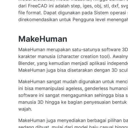
dari FreeCAD ini adalah step, iges, obj, stl, dxf, sv
file format. Dapat digunakan pada Sistem operasi
direkomendasikan untuk Pengguna level menengah 
MakeHuman
MakeHuman merupakan satu-satunya software 3D 
karakter manusia (character creation tool). Awal
Blender, yang kemudian menjadi aplikasi independe
MakeHuman juga bisa disetarakan dengan 3D sculpt
MakeHuman sangat mudah digunakan untuk mencip
ini bisa memanipulasi ageless, genderless humanoid
software ini sangat mengagumkan sehingga bisa s
manusia 3D hingga ke bagian penyesuaian bentuk 
wajah.
MakeHuman juga menyediakan berbagai pilihan baj
sedang dibuat, mulai dari model baju casual hing