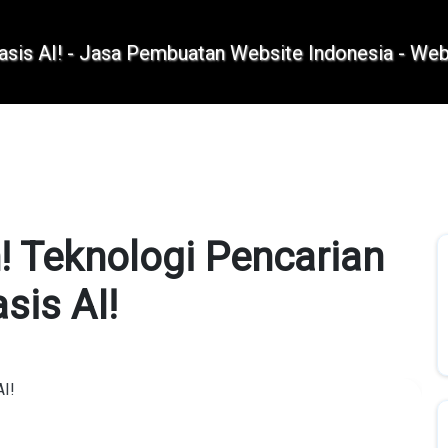
+62 896 6423 0232
|
info@idmetafora.com
h! Teknologi Pencarian
sis AI!