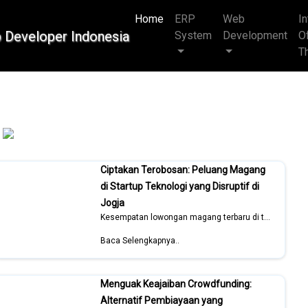
Home
(current)
ERP
Web
In
System
Development
O
T
Ciptakan Terobosan: Peluang Magang
di Startup Teknologi yang Disruptif di
Jogja
Kesempatan lowongan magang terbaru di tahun 2026
Baca Selengkapnya..
Menguak Keajaiban Crowdfunding:
Alternatif Pembiayaan yang