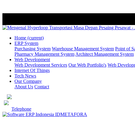
Home
(current)
ERP System
Purchasing System
Warehouse Management System
Point of S
Pharmacy Management System
Architect Management System
Web Development
Web Development Services
Our Web Portfolio's
Web Developme
Internet Of Things
Tech News
Our Company
About Us
Contact
Telephone