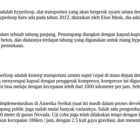
adalah hyperloop, alat transportasi yang akan bergerak nyaris setara d
erloop baru ada pada tahun 2012, diuraikan oleh Elon Musk, dia adala
 dalam sebuah tabung panjang. Penumpang diangkut dengan kapsul-kaps
lar beton, dan diatasnya terdapat tabung yang digunakan untuk ruang 
h permukaan.
erloop adalah konsep transportasi umum super cepat di masa depan den
uk menyerupai kapsul dengan penggerak kompresor, kompresor ini digu
bisa melaju dengan kecepatan lebih dari 1000 kilometer per jam. Sehing
mplementasikan di Amerika Serikat (saat ini masih dalam proses deve
ang public juga sudah mulai banyak variasinya. Salah satu pengemba
eter di gurun Nevada. Uji coba juga telah dilakukan tetapi dengan kon
kan kecepatan 186km / jam, dengan 2.5 kali gaya gravitasi, dan menem