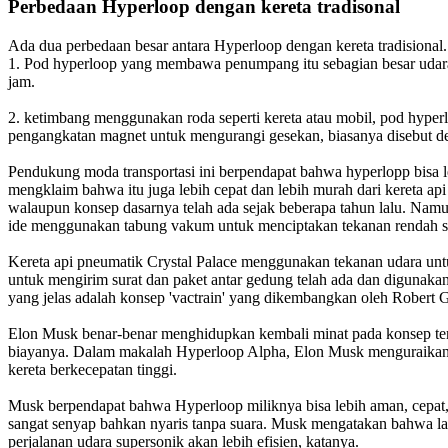
Perbedaan Hyperloop dengan kereta tradisonal
Ada dua perbedaan besar antara Hyperloop dengan kereta tradisional.
1. Pod hyperloop yang membawa penumpang itu sebagian besar udaran
jam.
2. ketimbang menggunakan roda seperti kereta atau mobil, pod hype
pengangkatan magnet untuk mengurangi gesekan, biasanya disebut de
Pendukung moda transportasi ini berpendapat bahwa hyperlopp bisa leb
mengklaim bahwa itu juga lebih cepat dan lebih murah dari kereta ap
walaupun konsep dasarnya telah ada sejak beberapa tahun lalu. Namun
ide menggunakan tabung vakum untuk menciptakan tekanan rendah seba
Kereta api pneumatik Crystal Palace menggunakan tekanan udara unt
untuk mengirim surat dan paket antar gedung telah ada dan digunakan
yang jelas adalah konsep 'vactrain' yang dikembangkan oleh Robert 
Elon Musk benar-benar menghidupkan kembali minat pada konsep ter
biayanya. Dalam makalah Hyperloop Alpha, Elon Musk menguraikan k
kereta berkecepatan tinggi.
Musk berpendapat bahwa Hyperloop miliknya bisa lebih aman, cepat, 
sangat senyap bahkan nyaris tanpa suara. Musk mengatakan bahwa lay
perjalanan udara supersonik akan lebih efisien, katanya.