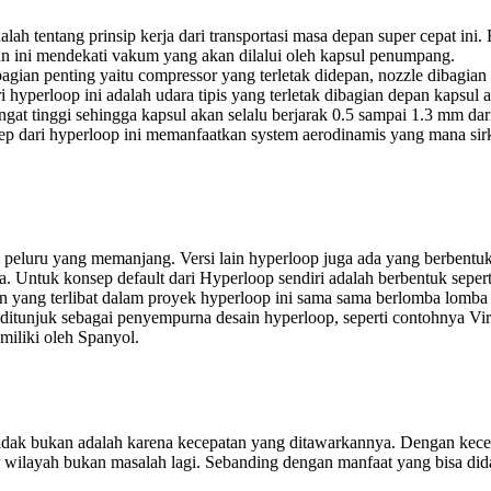
lah tentang prinsip kerja dari transportasi masa depan super cepat ini.
n ini mendekati vakum yang akan dilalui oleh kapsul penumpang.
a bagian penting yaitu compressor yang terletak didepan, nozzle dibagi
hyperloop ini adalah udara tipis yang terletak dibagian depan kapsul
gat tinggi sehingga kapsul akan selalu berjarak 0.5 sampai 1.3 mm da
p dari hyperloop ini memanfaatkan system aerodinamis yang mana sir
peluru yang memanjang. Versi lain hyperloop juga ada yang berbentuk s
. Untuk konsep default dari Hyperloop sendiri adalah berbentuk sepe
n yang terlibat dalam proyek hyperloop ini sama sama berlomba lomba 
 ditunjuk sebagai penyempurna desain hyperloop, seperti contohnya Vir
miliki oleh Spanyol.
tidak bukan adalah karena kecepatan yang ditawarkannya. Dengan kecep
 wilayah bukan masalah lagi. Sebanding dengan manfaat yang bisa did