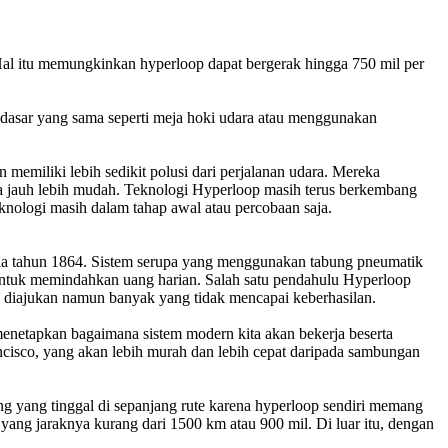
al itu memungkinkan hyperloop dapat bergerak hingga 750 mil per
 dasar yang sama seperti meja hoki udara atau menggunakan
 memiliki lebih sedikit polusi dari perjalanan udara. Mereka
ota jauh lebih mudah. Teknologi Hyperloop masih terus berkembang
knologi masih dalam tahap awal atau percobaan saja.
ada tahun 1864. Sistem serupa yang menggunakan tabung pneumatik
k untuk memindahkan uang harian. Salah satu pendahulu Hyperloop
ah diajukan namun banyak yang tidak mencapai keberhasilan.
netapkan bagaimana sistem modern kita akan bekerja beserta
isco, yang akan lebih murah dan lebih cepat daripada sambungan
ng yang tinggal di sepanjang rute karena hyperloop sendiri memang
ang jaraknya kurang dari 1500 km atau 900 mil. Di luar itu, dengan