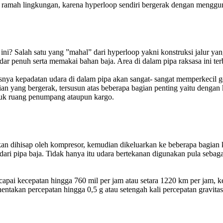
 ramah lingkungan, karena hyperloop sendiri bergerak dengan menggunak
 Salah satu yang ”mahal” dari hyperloop yakni konstruksi jalur yang t
ndar penuh serta memakai bahan baja. Area di dalam pipa raksasa ini t
snya kepadatan udara di dalam pipa akan sangat- sangat memperkecil ge
an yang bergerak, tersusun atas beberapa bagian penting yaitu dengan 
ntuk ruang penumpang ataupun kargo.
akan dihisap oleh kompresor, kemudian dikeluarkan ke beberapa bagian 
 dari pipa baja. Tidak hanya itu udara bertekanan digunakan pula seb
pai kecepatan hingga 760 mil per jam atau setara 1220 km per jam, k
akan percepatan hingga 0,5 g atau setengah kali percepatan gravitasi,