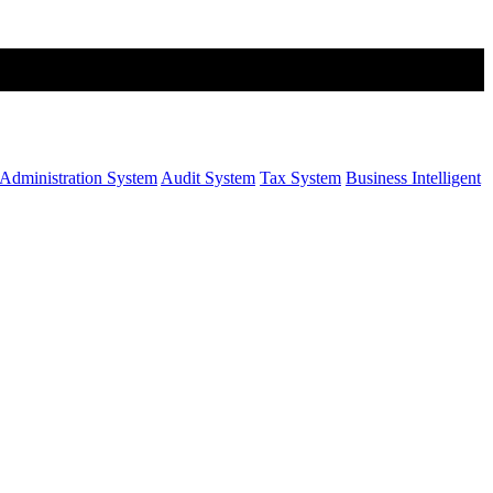
Administration System
Audit System
Tax System
Business Intelligent