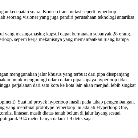
engan kecepatan suara. Konsep transportasi seperti hyperloop
h seorang visioner yang juga pendiri perusahaan teknologi antariksa
ul yang masing-masing kapsul dapat bermuatan sebanyak 28 orang.
hyperloop, seperti kerja mekanisnya yang memanfaatkan ruang hampa
gan menggunakan jalur khusus yang terbuat dari pipa disepanjang
nakan untuk mengurangi udara dalam pipa supaya hyperloop tidak
ga perjalanan dari satu kota ke kota lain akan menjadi lebih singkat
lopment). Saat ini proyek hyperloop masih pada tahap pengembangan.
ng yang membuat prototype hyperloop ini adalah Hyperloop One,
disi lintasan masih diatas tanah belum di jalur layang sesuai
puh jarak 914 meter hanya dalam 1.9 detik saja.