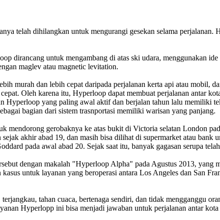
ya telah dihilangkan untuk mengurangi gesekan selama perjalanan. H
rloop dirancang untuk mengambang di atas ski udara, menggunakan ide
ngan maglev atau magnetic levitation.
ih murah dan lebih cepat daripada perjalanan kerta api atau mobil, dan
i cepat. Oleh karena itu, Hyperloop dapat membuat perjalanan antar k
 Hyperloop yang paling awal aktif dan berjalan tahun lalu memiliki te
gai bagian dari sistem trasnportasi memiliki warisan yang panjang.
uk mendorong gerobaknya ke atas bukit di Victoria selatan London p
 sejak akhir abad 19, dan masih bisa dilihat di supermarket atau ban
Goddard pada awal abad 20. Sejak saat itu, banyak gagasan serupa tel
sebut dengan makalah "Hyperloop Alpha" pada Agustus 2013, yang me
asus untuk layanan yang beroperasi antara Los Angeles dan San Franc
terjangkau, tahan cuaca, bertenaga sendiri, dan tidak mengganggu ora
anan Hyperlopp ini bisa menjadi jawaban untuk perjalanan antar kota y