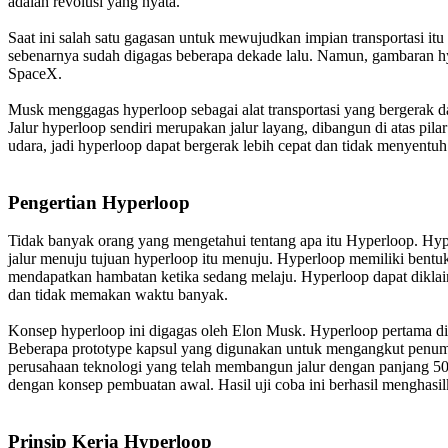
adalah revolusi yang nyata.
Saat ini salah satu gagasan untuk mewujudkan impian transportasi itu 
sebenarnya sudah digagas beberapa dekade lalu. Namun, gambaran hyp
SpaceX.
Musk menggagas hyperloop sebagai alat transportasi yang bergerak
Jalur hyperloop sendiri merupakan jalur layang, dibangun di atas pi
udara, jadi hyperloop dapat bergerak lebih cepat dan tidak menyentu
Pengertian Hyperloop
Tidak banyak orang yang mengetahui tentang apa itu Hyperloop. Hyp
jalur menuju tujuan hyperloop itu menuju. Hyperloop memiliki bent
mendapatkan hambatan ketika sedang melaju. Hyperloop dapat diklaim 
dan tidak memakan waktu banyak.
Konsep hyperloop ini digagas oleh Elon Musk. Hyperloop pertama dii
Beberapa prototype kapsul yang digunakan untuk mengangkut penump
perusahaan teknologi yang telah membangun jalur dengan panjang 500 m
dengan konsep pembuatan awal. Hasil uji coba ini berhasil menghasil
Prinsip Kerja Hyperloop