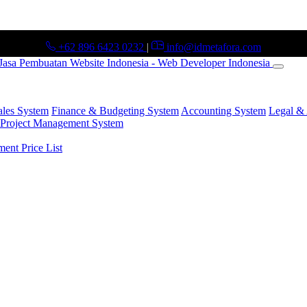
+62 896 6423 0232
|
info@idmetafora.com
ales System
Finance & Budgeting System
Accounting System
Legal & 
Project Management System
nt Price List