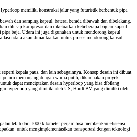
 Hyperloop memiliki konstruksi jalur yang futuristik berbentuk pipa
an bawah dan samping kapsul, baterai berada dibawah dan dibelakang,
 akan dihisap kompresor dan dikeluarkan kebeberapa bagian kapsul
ri pipa baja. Udara ini juga digunakan untuk mendorong kapsul
kulasi udara akan dimanfaatkan untuk proses mendorong kapsul
eperti kepala paus, dan lain sebagainnya. Konsep desain ini dibuat
rti peluru memanjang dengan warna putih, dikarenakan proyek
untuk dapat menciptakan desain hyperloop yang bisa dibilang
gin hyperloop yang dimiliki oleh US, Hardt BV yang dimiliki oleh
atan lebih dari 1000 kilometer perjam bisa memberikan efisiensi
apatkan, untuk mengimplementasikan transportasi dengan teknologi