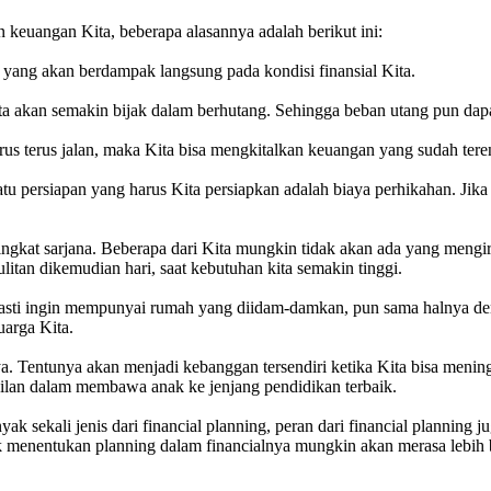
 keuangan Kita, beberapa alasannya adalah berikut ini:
 yang akan berdampak langsung pada kondisi finansial Kita.
a akan semakin bijak dalam berhutang. Sehingga beban utang pun dap
rus terus jalan, maka Kita bisa mengkitalkan keuangan yang sudah teren
tu persiapan yang harus Kita persiapkan adalah biaya perhikahan. Ji
gkat sarjana. Beberapa dari Kita mungkin tidak akan ada yang mengira 
itan dikemudian hari, saat kebutuhan kita semakin tinggi.
 pasti ingin mempunyai rumah yang diidam-damkan, pun sama halnya d
arga Kita.
a. Tentunya akan menjadi kebanggan tersendiri ketika Kita bisa menin
asilan dalam membawa anak ke jenjang pendidikan terbaik.
anyak sekali jenis dari financial planning, peran dari financial planni
 menentukan planning dalam financialnya mungkin akan merasa lebih bor