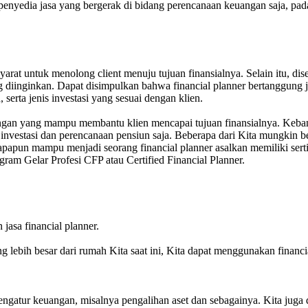
penyedia jasa yang bergerak di bidang perencanaan keuangan saja, pad
yarat untuk menolong client menuju tujuan finansialnya. Selain itu, di
diinginkan. Dapat disimpulkan bahwa financial planner bertanggung jaw
 serta jenis investasi yang sesuai dengan klien.
angan yang mampu membantu klien mencapai tujuan finansialnya. Keban
 investasi dan perencanaan pensiun saja. Beberapa dari Kita mungkin b
siapapun mampu menjadi seorang financial planner asalkan memiliki sert
gram Gelar Profesi CFP atau Certified Financial Planner.
asa financial planner.
lebih besar dari rumah Kita saat ini, Kita dapat menggunakan financ
gatur keuangan, misalnya pengalihan aset dan sebagainya. Kita juga dapa