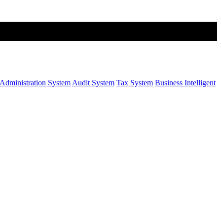
Administration System
Audit System
Tax System
Business Intelligent