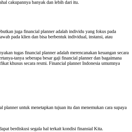
ahal cakupannya banyak dan lebih dari itu.
sebutkan juga financial planner adalah individu yang fokus pada
ab pada klien dan bisa berbentuk individual, instansi, atau
yakan tugas financial planner adalah merencanakan keuangan secara
ertanya-tanya seberapa besar gaji financial planner dan bagaimana
ifikat khusus secara resmi. Financial planner Indonesia umumnya
ial planner untuk menetapkan tujuan itu dan menemukan cara supaya
t berdiskusi segala hal terkait kondisi finansial Kita.