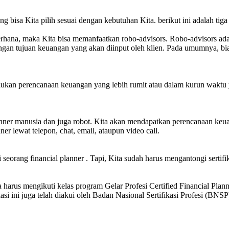
ng bisa Kita pilih sesuai dengan kebutuhan Kita. berikut ini adalah tiga 
ana, maka Kita bisa memanfaatkan robo-advisors. Robo-advisors adala
gan tujuan keuangan yang akan diinput oleh klien. Pada umumnya, bi
emerlukan perencanaan keuangan yang lebih rumit atau dalam kurun wakt
planner manusia dan juga robot. Kita akan mendapatkan perencanaan keu
er lewat telepon, chat, email, ataupun video call.
seorang financial planner . Tapi, Kita sudah harus mengantongi sertif
harus mengikuti kelas program Gelar Profesi Certified Financial Planne
kasi ini juga telah diakui oleh Badan Nasional Sertifikasi Profesi (BNSP