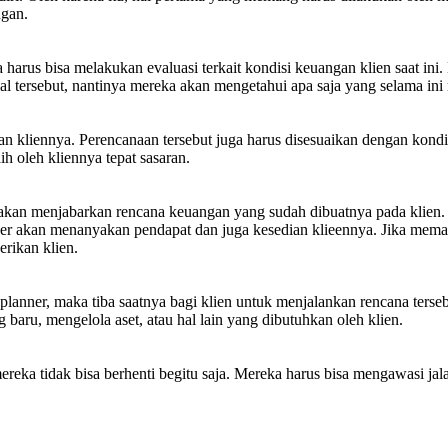
ngan.
 harus bisa melakukan evaluasi terkait kondisi keuangan klien saat ini.
 hal tersebut, nantinya mereka akan mengetahui apa saja yang selama 
iennya. Perencanaan tersebut juga harus disesuaikan dengan kondisi 
ih oleh kliennya tepat sasaran.
n menjabarkan rencana keuangan yang sudah dibuatnya pada klien. Tah
anner akan menanyakan pendapat dan juga kesedian klieennya. Jika mema
rikan klien.
 planner, maka tiba saatnya bagi klien untuk menjalankan rencana terse
 baru, mengelola aset, atau hal lain yang dibutuhkan oleh klien.
eka tidak bisa berhenti begitu saja. Mereka harus bisa mengawasi jalan