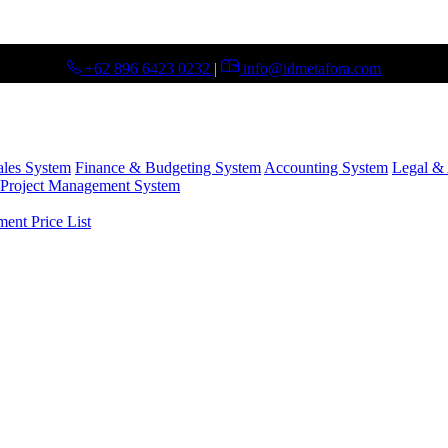
+62 896 6423 0232
|
info@idmetafora.com
ales System
Finance & Budgeting System
Accounting System
Legal & 
Project Management System
nt Price List