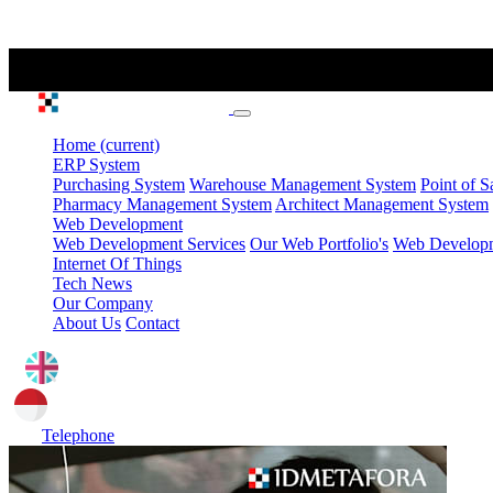
Home
(current)
ERP System
Purchasing System
Warehouse Management System
Point of S
Pharmacy Management System
Architect Management System
Web Development
Web Development Services
Our Web Portfolio's
Web Developme
Internet Of Things
Tech News
Our Company
About Us
Contact
Telephone