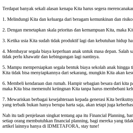
Terdapat banyak sekali alasan kenapa Kita harus segera merencanakan
1. Melindungi Kita dan keluarga dari beragam kemunkinan dan risiko
2. Dengan menetapkan skala prioritas dan kemampuan Kita, maka Kit
3. Ketika usia Kita sudah tidak produktif lagi dan kebutuhan hidup ha
4. Membayar segala biaya keperluan anak untuk masa depan. Salah sa
tidak perlu khawatir dan kebingungan lagi nantinya.
5. Mampu mempersiapkan segala bentuk biaya sekolah anak hingga tin
Kita tidak bisa menyiapkannya dari sekarang, mungkin Kita akan kesul
6. Membeli kendaraan dan rumah. Hampir sebagian besara dari kita
maka Kita bisa memenuhi keiingnan Kita tanpa harus membebani kelu
7. Mewariskan berbagai kesejahteraan kepada generasi Kita berikutny
yang terbaik bukan hanya berupa harta saja, akan tetapi juga keberh
Nah itu tadi penjelasan singkat tentang apa itu Financial Planning, b
setiap orang membutuhkan financial planning, bagi mereka yang tidak
artikel lainnya hanya di IDMETAFORA, stay tune!